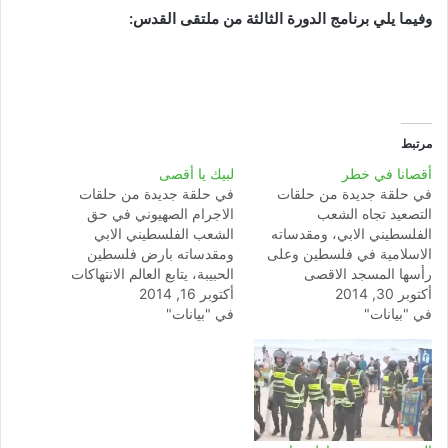
وفيما يلي برنامج الدورة الثالثة من ملتقى القدس:
مرتبط
أقصانا في خطر
لبيك يا أقصى
في حلقة جديدة من حلقات
في حلقة جديدة من حلقات
التصعيد تجاه الشعب
الاجرام الصهيوني في حق
الفلسطيني الابي، ومقدساته
الشعب الفلسطيني الابي
الاسلامية في فلسطين وعلى
ومقدساته بارض فلسطين
رأسها المسجد الاقصى
الحبيبة، يتابع العالم الانتهاكات
أكتوبر 30, 2014
المبارك، وبعد الاقتحامات
أكتوبر 16, 2014
الخطيرة التي يتعرض لها
في "بيانات"
المتكررة التي قام بها جيش
في "بيانات"
المسجد الاقصى من طرف
الاحتلال ومتطرفيه في حق
الجماعات الصهيونية المتطرفة
المسجد الاقصى، أقدم الكيان
وقوات الاحتلال في الآونة
الصهيوني صباح يوم الخميس
الاخيرة . لقد تابعت الهيئة
30 أكتوبر 2014 على إغلاق
المغربية لنصرة قضايا الامة
المسجد الأقصى بشكل كلي
بقلق كبير الأحداث الإجرامية
أمام المصليين الفلسطينيين،…
المتصاعدة من طرف…