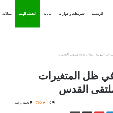
الرئيسية
تصريحات و حوارات
بيانات
أنشطة الهيئة
مقالات
يرات الدولية عنوان ندوة ملتقى القدس
في ظل المتغيرات
ملتقى القدس
0
700
دقيقة واحدة
لينكدإن
بينتيريست
مشاركة عبر البريد
طباعة