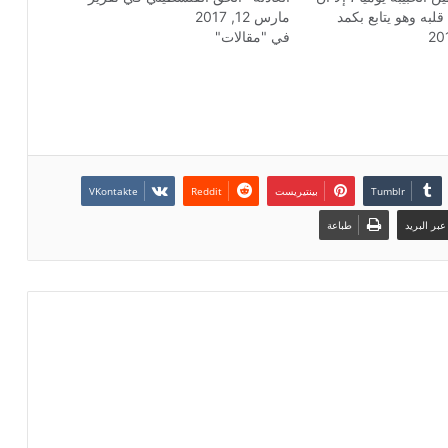
لبه وهو يتابع بكمد
مارس 12, 2017
مصيره وطرد المحتل من أرضه كافة
 على سطحها حرق رضيع
في "مقالات"
أرضه - لكن للأسف الشديد وكما هو
مة خطيرة وقف أمامها
معلوم أن أنظمتنا الحاكمة في علاقة
 عاجزا يصدر جمل
حميمية – سمن على عسل - مع الكيان
جهه "البشع" ، أما
الغاصب ,ودعك من…
بينتيريست
بر البريد
طباعة