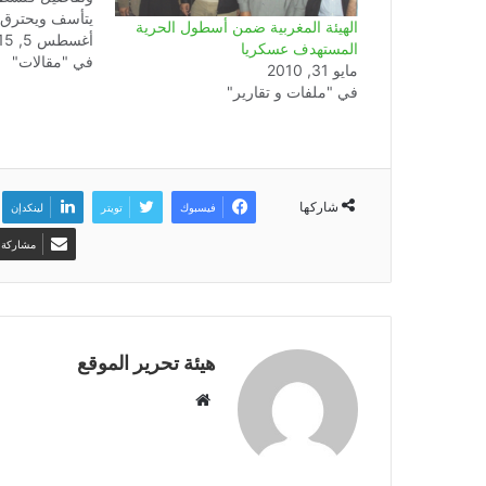
يتأسف ويحترق ق
الهيئة المغربية ضمن أسطول الحرية
أغسطس 5, 2015
الأحداث ، طفا
المستهدف عسكريا
في "مقالات"
وأسرته في جري
مايو 31, 2010
المنتظم الدولي
في "ملفات و تقارير"
الإدانة لتجميل و
الصمت…
شاركها
فيسبوك
تويتر
لينكدإن
مشاركة ع
هيئة تحرير الموقع
موقع
الويب