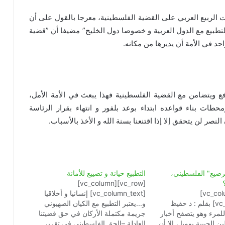
ات الربيع العربي على القضية الفلسطينية، معرجا بالقول على أن
لتطبيع مع الدول العربية و خصوصا دول الخليج” مضيفا أن ”قضية
د في الأمة أن يديرها من مكانه.
ع ويتضامن مع القضية الفلسطينية فهذا يبعث في الأمة الأمل،
 بناء قواعده ابتداء بوعد بلفور و انتهاء بقرار الرئاسة
نصر لن يتحقق إلا إذا اقتنعنا بسنة الله و الأخذ بالأسباب.
رضيع" الفلسطيني،
التطبيع خيانة و تضييع للأمانة
[vc_row][vc_column]
[vc_row][vc_column]
[vc_column_text] إنسانيا و أخلاقيا
[vc_column_text] بقلم : ذ حفيظ
و...يعتبر التطبيع مع الكيان الصهيوني
للمرء وهو يتصفح أخبار
جريمة مكتملة الأركان في حق قضيتنا
الحبيبة يوميا ، إلا أن
العادلة –الحق الفلسطيني في تقرير