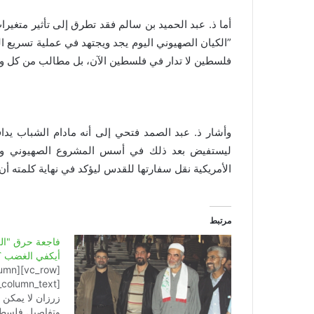
أما ذ. عبد الحميد بن سالم فقد تطرق إلى تأثير متغير
”الكيان الصهيوني اليوم يجد ويجتهد في عملية تسريع ا
فلسطين لا تدار في فلسطين الآن، بل مطالب من كل واح
وأشار ذ. عبد الصمد فتحي إلى أنه مادام الشباب يداف
ليستفيض بعد ذلك في أسس المشروع الصهيوني ومحطات
الأمريكية نقل سفارتها للقدس ليؤكد في نهاية كلمته أن ال
مرتبط
فاجعة حرق "ال
أيكفي الغضب ؟
زرزان لا يمكن 
وتفاصيل فلسطين 