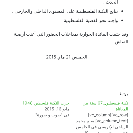
الحدث .
نتائج النكبة الفلسطينية على المستوى الداخلي والخارجي .
واجبنا نحو القضية الفلسطينية .
وقد ختمت المائدة الحوارية بمداخلات الحضور التي أغنت أرضية
النقاش.
الخميس 21 ماي 2015
مرتبط
نكبة فلسطين..67 سنة من
حرب النكبة فلسطين 1948
المعاناة
مايو 16, 2015
[vc_row][vc_column]
في "صوت و صورة"
[vc_column_text] بقلم محمد
الرياحي الإدريسي في الخامس
عشر من شهر ماي من كل