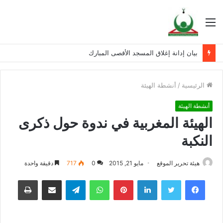
القائمة
بيان إدانة إغلاق المسجد الأقصى المبارك
الرئيسية
/
أنشطة الهيئة
أنشطة الهيئة
الهيئة المغربية في ندوة حول ذكرى
النكبة
هيئة تحرير الموقع
مايو 21, 2015
0
717
دقيقة واحدة
فيسبوك
تويتر
لينكدإن
بينتيريست
واتساب
تيلقرام
مشاركة عبر البريد
طباعة