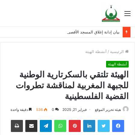
القائمة
بيان إدانة إغلاق المسجد الأقصى المبارك
الرئيسية
/
أنشطة الهيئة
أنشطة الهيئة
الهيئة تلتقي بالسكرتارية الوطنية
للجبهة المغربية لمناقشة تطروات
القضية الفلسطينية
هيئة تحرير الموقع
فبراير 21, 2025
0
536
دقيقة واحدة
فيسبوك
تويتر
لينكدإن
بينتيريست
واتساب
تيلقرام
مشاركة عبر البريد
طباعة