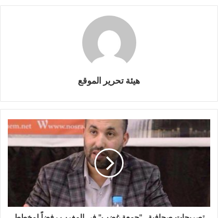
هيئة تحرير الموقع
تصريحات صحافية .."جمعة غضب" في المغرب رفضاً لمخطط