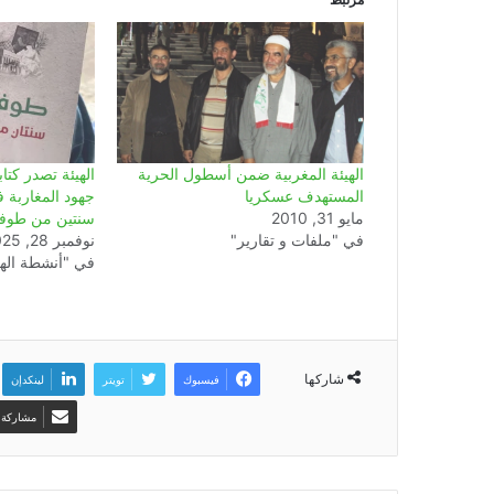
الهيئة المغربية ضمن أسطول الحرية
الهيئة تصدر كتاب
المستهدف عسكريا
جهود المغاربة
مايو 31, 2010
سنتين من طوفا
في "ملفات و تقارير"
نوفمبر 28, 2025
في "أنشطة الهي
شاركها
فيسبوك
تويتر
لينكدإن
مشاركة ع