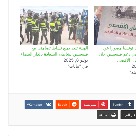
ا توثيقيا مصورا عن
الهيئة تندد بمنع نشاط تضامني مع
 في دعم فلسطين خلال
فلسطين بشاطئ السعادة بالدار البيضاء
ن الأقصى
يوليو 8, 2025
في "بيانات"
ئة"
بينتيريست
بر البريد
طباعة