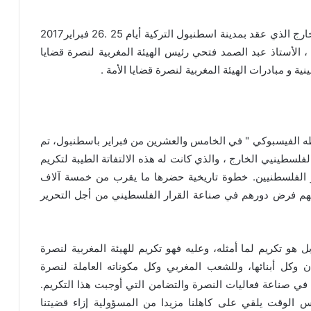
كرمت اللجنة المنظمة للمؤتمر الشعبي لفلسطيني الخارج الذي عقد بمدينة اسطنبول التركية أيام 25 .26 فبراير2017
 يقارب6000 فلسطيني قدموا من 50 دولة ، الأستاذ عبد الصمد فتحي رئيس الهيئة المغربية لنصرة قضايا
 و مبادرات الهيئة المغربية لنصرة قضايا الأمة .
طه الفيسبوكي " في الخامس والعشرين من فبراير باسطنبول، تم
سطينيي الخارج ، والذي كانت له هذه الالتفاتة الطيبة لتكريم
لفلسطنيين. خطوة تاريخية حضرها ما يقرب من خمسة آلاف
هم فرض دورهم في صناعة القرار الفلسطيني من أجل التحرير
هو تكريم لما أمثله، وعليه فهو تكريم للهيئة المغربية لنصرة
ن وكل أبنائها، وللشعب المغربي وكل مكوناته العاملة لنصرة
 صناعة فعاليات النصرة والتضامن التي أوجبت هذا التكريم.
س الوقت يلقي على كاهلنا مزيدا من المسؤولية إزاء قضيتنا