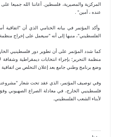
المركزية والمصيرية، فلسطين. أعاننا الله جميعا على 
عنده ، آمين" .
وأكد المؤتمر في بيانه الختامي الذي أن "اتفاقية أ
الفلسطيني"، منبها إلى أنه "سيعمل على إخراج منظمة ا
كما شدد المؤتمر على أن تطوير دور فلسطينيي الخارج
منظمة التحرير؛ بإجراء انتخابات ديمقراطية وشفافة 
وضع برنامج وطني جامع بعد إعلان التخلص من اتفاقية 
وفي توصيف المؤتمر، الذي عقد تحت شعار "مشروعنا ا
فلسطينيي الخارج، في معادلة الصراع الصهيوني وفق 
لأبناء الشعب الفلسطيني.
مرتبط