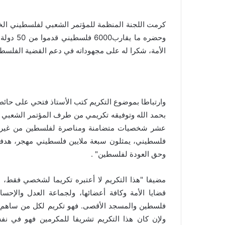
وحضره ما
الأمة، شكرا له على مجهوداته في دعم القضية الفلسطينية
وارتباطا بموضوع التكريم كتب الأستاذ فتحي على حائ
بحمد الله وتوفيقه تكريمي من طرف المؤتمر الشعبي لفل
عشر شخصيات متضامنة ومناصرة لفلسطين من غير ا
فلسطيني، يمثلون سبعة ملايين فلسطيني مهجر، هدف
وحق العودة لفلسطين" .
مضيفا "هذا التكريم لا أعتبره تكريما لشخصي فقط، بل 
قضايا الأمة وكافة أعضائها، ولجماعة العدل والإحسا
فلسطين والمسجد الأقصى. فهو تكريم لكل من ساهم في
ولإن كان هذا التكريم تشريفا للمكرمين فهو في نف