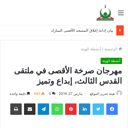
القائمة
بيان إدانة إغلاق المسجد الأقصى المبارك
الرئيسية
/
أنشطة الهيئة
أنشطة الهيئة
مهرجان صرخة الأقصى في ملتقى
القدس الثالث، إبداع وتميز
هيئة تحرير الموقع
مارس 27, 2016
0
693
دقيقة واحدة
فيسبوك
تويتر
لينكدإن
بينتيريست
واتساب
تيلقرام
مشاركة عبر البريد
طباعة