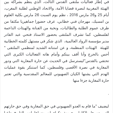
في إطار فعاليات ملتقى القدس الثالث، الذي ينظم بشراكة بين
الهيئة المغربية لنصرة قضايا الأمة، والاتحاد الوطني لطلبة المغرب،
أيام 25 و26 مارس 2016 ، نظم يوم السبت 26 مارس بكلية العلوم
بن امسيك، مهرجان فني خطابي، عرف حضورا جماهيريا مكثفا من
طرف عموم الطلبة والطالبات، ونخبة من الفنانة والهيئات الداعمة
لفلسطين، كما تشرف الملتقى بحضور الاستاذ فتحي عبد القادر
مدير مؤسسة الرواد العالمية، الذي شكر في مستهل كلمته الخطابية
للهيئة الهيئات المنظمة، و عن امتنانه الشديد لمنظمي الملتقى "
أحس بالحرج وأنا أقف بينكم وأمام هاته الفعاليات الكبرى التي
تحتفي بالقدس"ليسترسل في الحديث عن حارة المغاربة التي ودور
المغاربة في نصرة الأقصى وفلسطين، كما استنكر بقوة عمليات
الهدم التي يشنها الكيان الصهيوني للمعالم المقدسية والتي تعتبر
حارة المغاربة جزءا منها
.
ليضيف "ما قام به العدو الصهيوني في حق المغاربة وفي حق حارتهم
التي دمرها بالكامل، جريمة نكراء لن ينساها لهم التاريخ داعيا