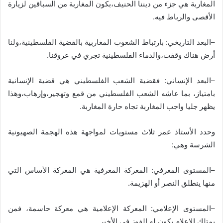
المغاربة هي جزء من ديننا الحنيف،بكون المغاربة من السباقين لزيارة
الأقصى والرباط فيه
.
–
البعد التاريخي
:
بارتباط الشعوب المغاربية بالقضية الفلسطينية،ولنا
أرض هناك وقفت،والدماء الفلسطينية تجري في عروقنا
.
–
البعد الإنساني
:
فقضية الشعب الفلسطيني هي قضية الإنسانية
بامتياز، بما عاشه الشعب الفلسطيني من قمع وتهجير،وإرهاب،وهذا
يظهر جليا واجب المغاربة تجاه حارة المغاربة
.
وحدد الأستاذ عمر ثلاث مستويات لمواجهة هذه الهجمة الصهيونية
الشرسة وهي
:
–
المستوى المعرفي
:
المعركة المعرفية هي المعركة الأساس التي
منها ينطلق النصر أو الهزيمة
.
–
المستوى الإعلامي
:
المعركة الإعلامية هي معركة حاسمة، فمن
يمتلك الإعلام يكون له الفوز في الأخير
.