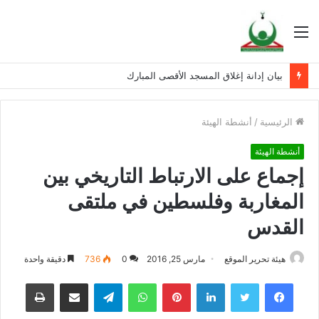
القائمة
بيان إدانة إغلاق المسجد الأقصى المبارك
الرئيسية
/
أنشطة الهيئة
أنشطة الهيئة
إجماع على الارتباط التاريخي بين
المغاربة وفلسطين في ملتقى
القدس
هيئة تحرير الموقع
مارس 25, 2016
0
736
دقيقة واحدة
فيسبوك
تويتر
لينكدإن
بينتيريست
واتساب
تيلقرام
مشاركة عبر البريد
طباعة