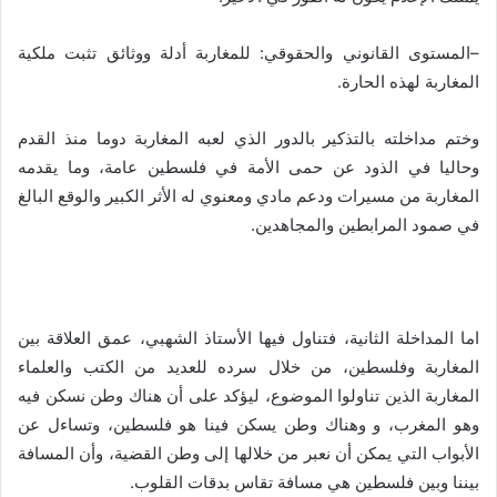
–
المستوى القانوني والحقوقي
:
للمغاربة أدلة ووثائق تثبت ملكية
المغاربة لهذه الحارة
.
وختم مداخلته بالتذكير بالدور الذي لعبه المغاربة دوما منذ القدم
وحاليا في الذود عن حمى الأمة في فلسطين عامة، وما يقدمه
المغاربة من مسيرات ودعم مادي ومعنوي له الأثر الكبير والوقع البالغ
في صمود المرابطين والمجاهدين
.
اما المداخلة الثانية، فتناول فيها الأستاذ الشهبي، عمق العلاقة بين
المغاربة وفلسطين، من خلال سرده للعديد من الكتب والعلماء
المغاربة الذين تناولوا الموضوع، ليؤكد على أن هناك وطن نسكن فيه
وهو المغرب، و وهناك وطن يسكن فينا هو فلسطين، وتساءل عن
الأبواب التي يمكن أن نعبر من خلالها إلى وطن القضية، وأن المسافة
بيننا وبين فلسطين هي مسافة تقاس بدقات القلوب
.