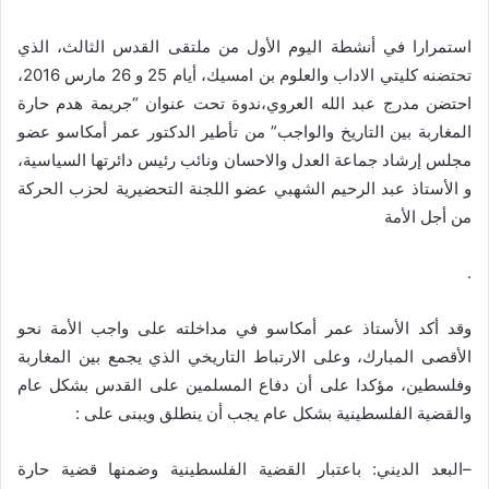
استمرارا في أنشطة اليوم الأول من ملتقى القدس الثالث، الذي
تحتضنه كليتي الاداب والعلوم بن امسيك، أيام 25 و 26 مارس 2016،
احتضن مدرج عبد الله العروي،ندوة تحت عنوان “جريمة هدم حارة
المغاربة بين التاريخ والواجب” من تأطير الدكتور عمر أمكاسو عضو
مجلس إرشاد جماعة العدل والاحسان ونائب رئيس دائرتها السياسية،
و الأستاذ عبد الرحيم الشهبي عضو اللجنة التحضيرية لحزب الحركة
من أجل الأمة
.
وقد أكد الأستاذ عمر أمكاسو في مداخلته على واجب الأمة نحو
الأقصى المبارك، وعلى الارتباط التاريخي الذي يجمع بين المغاربة
وفلسطين، مؤكدا على أن دفاع المسلمين على القدس بشكل عام
والقضية الفلسطينية بشكل عام يجب أن ينطلق ويبنى على
:
–
البعد الديني
:
باعتبار القضية الفلسطينية وضمنها قضية حارة