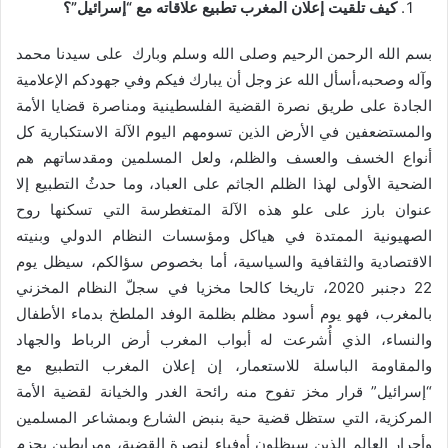
كيف تلقيت إعلان المغرب تطبيع علاقاته مع “إسرائيل”؟
بسم الله الرحمن الرحيم وصلى الله وسلم وبارك على سيدنا محمد
وآله وصحبه،أسأل الله عز وجل أن يبارك فيكم وفي جهودكم الإعلامية
الجادة على طريق نصرة القضية الفلسطينية ومناصرة قضايا الأمة
والمستضعفين في الأرض الذين تسومهم اليوم الآلة الاستكبارية كل
أنواع الخسف والعسف والظلم، ولعل المسلمين ومقدساتهم هم
الضحية الأولى لهذا الظلم الجاثم على العباد، وما حدثُ التطبيع إلا
عنوان بارز على علو هذه الآلة المتغطرسة التي تسكنها روح
الصهيونية الممتدة في هياكل ومؤسسات النظام الدولي وبنيته
الاقتصادية والثقافية والسياسية، أما بخصوص سؤالكم، سيظل يوم
22 دجنبر 2020، تاريخا كالحا مخزيا في سجلّ النظام المخزني
بالمغرب، فهو يوم أسود مظلم بظلمة الوفد الملطخ بدماء الأطفال
والنساء، الذي أُشرعت له أبواب المغرب أرض الرباط والجهاد
والمقاومة الباسلة للاستعمار، إن إعلان المغرب التطبيع مع
“إسرائيل” قرار مخز تفوح منه رائحة الغدر والخيانة لقضية الأمة
المركزية، التي ستظل قضية حية بنبض الشارع وبمشاعر المسلمين
وأحرار العالم الذين سيظلون أوفياء لنصرة القضية، ومرابطين بحزم