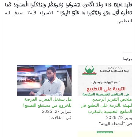
فَلَهَا
فَإِذَا
جَاءَ
وَعْدُ
الْآخِرَةِ
لِيَسُوءُوا
وُجُوهَكُمْ
وَلِيَدْخُلُوا
الْمَسْجِدَ
كَمَا
دَخَلُوهُ
أَوَّلَ
مَرَّةٍ
وَلِيُتَبِّرُوا مَا عَلَوْا تَتْبِيرًا ”
الاسراء الأية7 صدق الله
العظيم.
مرتبط
ملخص التقرير الرصدي
هل يستغل المغرب الفرصة
للهيئة..التربية على التطبيع في
للخروج من مستنقع التطبيع؟
المناهج التعليمية بالمغرب
فبراير 27, 2025
يناير 12, 2026
في "مقالات"
في "أنشطة الهيئة"