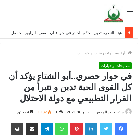
القائمة
هيئة النصرة تدين الحكم الجائر في حق فنان القضية الرابور الحاصل
الرئيسية
/
تصريحات و حوارات
تصريحات و حوارات
في حوار حصري..أبو الشتاء يؤكد أن
كل القوى الحية تدين و تتبرأُ من
القرار التطبيعي مع دولة الاحتلال
هيئة تحرير الموقع
يناير 16, 2021
0
1٬167
4 دقائق
فيسبوك
تويتر
لينكدإن
بينتيريست
واتساب
تيلقرام
مشاركة عبر البريد
طباعة