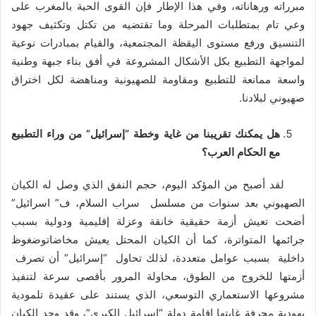
مبرراته ورهاناته، وفي هذا الإطار فإن القوى الحية بالمغرب على
وعي تام بمتطلبات المرحلة وما تقتضيه من تكتل وتكثيف جهود
التنسيق ورفع مستوى اليقظة المجتمعية، والقيام بمبادرات نوعية
لمواجهة التطبيع بكل الأشكال المشروعة في أفق بناء جبهة وطنية
واسعة ممانعة للتطبيع ومقاومة للصهيونية ومناهضة لكل اختراق
صهيوني لبلادنا.
هل يمكنك تقريبنا من غاية وخطة “إسرائيل” من وراء التطبيع
مع الحكام العرب؟
لقد أصبح من المؤكد اليوم، حجم النفق الذي وصل له الكيان
الصهيوني بعد سنوات من مسلسل سراب السلام، ف” اسرائيل”
أضحت تعيش أزمة حقيقية خانقة وعزلة إقليمية ودولية بسبب
جرائمها المتواترة، كما أن الكيان المحتل يعيش مخاضاتوضغوظ
داخلية بسبب عوامل متعددة، لذلك تحاول “إسرائيل” أن تصرف
أزمتها للخروج من الطوق، محاولة المرور بأقصى سرعة لتنفيذ
مشروعها الاستعماري التوسعي، الذي يستند على عقيدة تلمودية
يهودية محرفة غايتها إقامة دولة “إسرائيل الكبرى”، وقد وجد الكيان