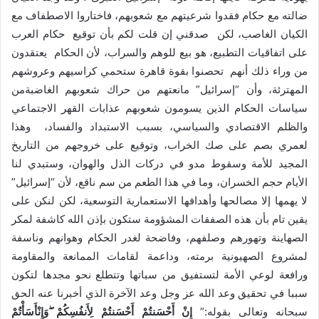
ضالته مع حكام فقدوا شرعيتهم مع شعوبهم، فاختاروا الاصطفاف مع
الكيان الغاصب، لكن صدقني إن قلت لكم بأن توقيع حكام العرب
على اتفاقيات التطبيع، هو بيع للوهم والسراب، لأن الحكام يعتقدون
من وراء ذلك أنهم تحصنوا بقوة قاهرة ستحمي كراسيهم وعروشهم
المهترئة، وأن “إسرائيل” مانعتهم من حراك شعوبهم الغاضبةمن
سياسات الحكام الذين يسومون شعوبهم عذابات القهر الاجتماعي
والظلم الاقتصادي والسياسي، بسبب الاستبداد والفساد، وهذا
لعمري بصم على صك الخراب، وتوقيع على خروجهم من التاريخ
المجيد للأمة وسقوط مدو في دركات الذل والهوان، وستبدي لنا
الأيام حجم الخسران، وما في هذا الطعم من سم ناقع، لأن “إسرائيل”
لا يهمها إلا مصالحها وأهدافها الاستعمارية التوسعية، لكن لنكن على
يقين تام بأن هذه الصفقات المشؤومة ستكون بإذن الله كاشفة لمكر
الصهاينة وتهورهم وصلفهم، وفاضحة لغدر الحكام وهوانهم وناسفة
لمشروع الصهيونية برمته، وداعمة لقامات الممانعة والمقاومة
ورافعة لوعي الأمة لتستفيق من سباتها وتتطلع نحو مجدها لتكون
سببا في تحقيق وعد الله عز وجل وعد الآخرة الذي أخبرنا عنه الحق
سبحانه وتعالى بقوله:”
إِنْ أَحْسَنتُمْ أَحْسَنتُمْ لِأَنفُسِكُمْ
وَإِنْأَسَأْتُمْ