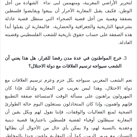
لتحرير الأراضي المغربية، ومنهممن لبى نداء الشهادة من أجل
الوطن، فكيف يقبل المغاربة الأحرار أن يبيعوا ويقايضوا فلسطين
بصفقة وهمية من أجل قضية الصحراء التي ستظل قضية عادلة
بشرعيتها التاريخية والجغرافية والحضارية، فالمغاربة لن يقبلوا أبدا
هذه الصفقة على حساب حقوق تاريخية للشعب الفلسطيني وقضيته
العادلة.
خرج المواطنون في عدة مدن رفضا للقرار، هل هذا يعني أن
الشعب سيواجه ترسيم العلاقات مع دولة الاحتلال؟
نعم الشعب المغربي سيواجه بكل حزم وعزم ترسيم العلاقات مع
دولة الاحتلال، وهذا ليس بغريب عن المغاربة ولذلك فإذا كان
المهرولون يراهنون على مسألة الوقت لاستساغة صفقة التطبيع
فإنهم واهمون، وإذا كان المتخاذلون يستغلون اليوم حالة الطوارئ
الصحية لمنع الفعاليات والوقفات، فإننا نقول لهم وبكل يقين أن
المغاربة سيظلون أوفياء لقضية فلسطين باعتبارها قضية دينية
وعقدية بالنسبة لهم، ولا يمكن بأي حال من الأحوال أن يطالها
النسيان مع مرور الزمن، كما أن المغاربة واعون جيدا بالمخاطر