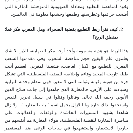
وقوة لمناهضة التطبيع ومعاداة الصهيونية المتوحشة الماكرة التي
أضحت جرائمها وغطرستها وطمعها وجشعها معلومة في العالمين.
كيف تقرأ ربط التطبيع بقضية الصحراء، وهل المغرب فكر فعلا
بمنطق الربح؟
هذا الربط هو هدية مسمومة وأحد أوجه مكر الصهاينة، الذين لا شك
يعلمون علم اليقين حجم مناهضة الشعوب وفي مقدمتها الشعب
المغربي للتطبيع مع الكيان الغاصب، فشعبنا المغربي العظيم أثبت
طيلة تاريخه المجيد وفاءه وإخلاصه للقضية الفلسطينية التي تشكل
جزء من هويته وكيانه وثوابته التي لا تتغير، فهي بمقام وحدته الترابية
وسيادته على الأرض، فالمغاربة الذي جاهدوا إلى جانب صلاح الدين
الأيوبي رحمه الله تعالى وقاتلوا وقتلوا في سبيل تحرير القدس
واستحقوا بذلك حارة وبابا لازال يحمل اسم ” باب المغاربة”، ولا زال
شاهدا بشهود المسيرات الحاشدة والوقفات والفعاليات على
مناصرة المغاربة للقضية الفلسطينية، هؤلاء المغاربة هم أنفسهم من
حاربوا الاستعمار، واستشهدوا في ساحات الوغى ضد المستعمر