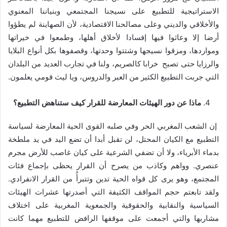
الاستراتيجية للتطبيع على نسيجنا المجتمعي وبنياننا المعنوي
والأخلاقي والديني وعلى مصالحنا الاقتصادية، لأن الصهاينة لم يطؤوا
أرضا إلا وعاثوا فيها إفسادا لأخلاق أهلها، وطمعوا في خيراتها
ومواردها، ومزقوا نسيجها وشتتوا وحدتها، وقصفوها بكل أنواع البلايا
والرزايا حتى تصبح خرابا كالصريم، ولنا في تجارب العديد من البلدان
التي جربت التطبيع الكثير من العبر والدروس، ويا ليث قومي يعلمون.
ماذا عن دور الهيئات المعارضة للقرار كيف ستناهض التطبيع؟
إن الشعب المغربي الحر وفي صلبه القوى الحية المعارضة لسياسة
التطبيع مع الكيان المحتل، لن تقبل أبدا أن تضع اليد في يد ملطخة
بدماء الأبرياء، ولا أن تضفي الشرعية على كيان غاصب للأرض مجرم
عنصري. وواهم وكاذب من يصرح أن القرار يحظى بإجماع فئات
المجتمع، وهو يرى كل قواه الحية تدين وتتبرأُ من القرار الانفرادي.
ولقد تابعتم حجم المواقف الكثيفة التي أصدرتها عشرات الهيئات
السياسية والنقابية والحقوقية والجمعوية المغربية على اختلاف
مشاربها والتي أجمعت على موقفها الرافض للتطبيع مهما كانت