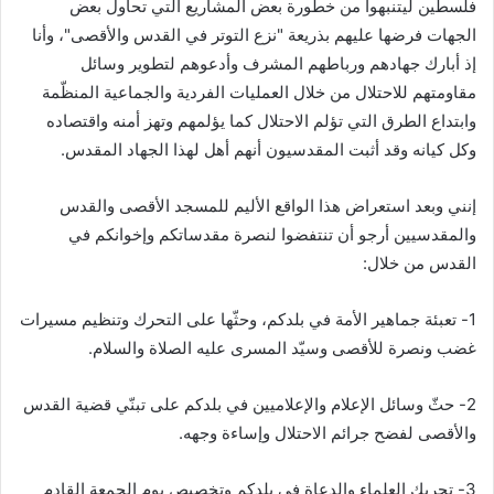
فلسطين ليتنبهوا من خطورة بعض المشاريع التي تحاول بعض
الجهات فرضها عليهم بذريعة "نزع التوتر في القدس والأقصى"، وأنا
إذ أبارك جهادهم ورباطهم المشرف وأدعوهم لتطوير وسائل
مقاومتهم للاحتلال من خلال العمليات الفردية والجماعية المنظّمة
وابتداع الطرق التي تؤلم الاحتلال كما يؤلمهم وتهز أمنه واقتصاده
وكل كيانه وقد أثبت المقدسيون أنهم أهل لهذا الجهاد المقدس.
إنني وبعد استعراض هذا الواقع الأليم للمسجد الأقصى والقدس
والمقدسيين أرجو أن تنتفضوا لنصرة مقدساتكم وإخوانكم في
القدس من خلال:
1- تعبئة جماهير الأمة في بلدكم، وحثّها على التحرك وتنظيم مسيرات
غضب ونصرة للأقصى وسيّد المسرى عليه الصلاة والسلام.
2- حثّ وسائل الإعلام والإعلاميين في بلدكم على تبنّي قضية القدس
والأقصى لفضح جرائم الاحتلال وإساءة وجهه.
3- تحريك العلماء والدعاة في بلدكم وتخصيص يوم الجمعة القادم