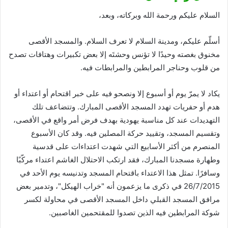
السلام عليكم ورحمة الله وبركاته، وبعد،
أسلّم عليكم، ومدينة السلام لا تعرف السلام. والمسجد الأقصى
مخنوق بغصته وحيدًا لا تؤنس وحشتَه إلا بعض تكبيرات وهتافات تصدح
من قلوب وحناجر المرابطين والمرابطات فيه.
يكاد لا يمرّ يوم أو أسبوع إلا ونصحو فيه على خبر اقتحام أو اعتداء أو
هدم أو حفريات تهدد المسجد الأقصى المبارك. وتتضاعف تلك
التهديدات عند كل مناسبة يهودية بهدف فرض أمر واقع في الأقصى،
وتقسيم المسجد، وتقييد حركة المصلين فيه. وقد كان الأسبوع
المنصرم من أكثر الأسابيع التي شهدت اعتداءات على قدسية
وطهارة مسجدنا المبارك، فقد ارتكب الاحتلال الغاشم اعتداء مركّبًا
وسافرًا. تمثل هذا الاعتداء باقتحام المسجد وتدنيسه يوم الأحد في
26/7/2015 في ذكرى ما يزعمون أنه "خراب الهيكل"، وتدمير بعض
مرافق المسجد القبلي داخل المسجد الأقصى في محاولة لكسر
شوكة المرابطين فيه الذين تصدوا للمقتحمين الغاصبين.