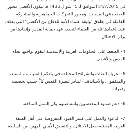
في 31/7/2015 الموافق لـ 15 شوال 1436 هـ ليكون الأقصى محور
الخطب في المساجد، ومحور التحركات الجماهيرية والمشاركة
الفاعلة في إطلاق "وثيقة علماء الأمة للدفاع عن الأقصى" التي يعكف
على إعدادها ثلة من العلماء لتجديد عهد حماية القدس وإنقاذها من
براثن الاحتلال.
4- الضغط على الحكومات العربية والإسلامية لتقوم بواجبها تجاه
القدس والأقصى.
5- تحريك الفئات والشرائح المختلفة في بلدكم (الشباب، والنساء،
والمثقفون، والأساتذة…) لتبادر لنصرة القدس كلٌّ حسب تخصصه
وقدراته.
6- دعم صمود المقدسيين وانتفاضتهم بكل السبل المتاحة.
7- الدعوة والعمل على كسر القيود المفروضة على أهل الضفة
الغربية المحتلة بفعل الاحتلال، والتنسيق الأمني المهين بين السلطة