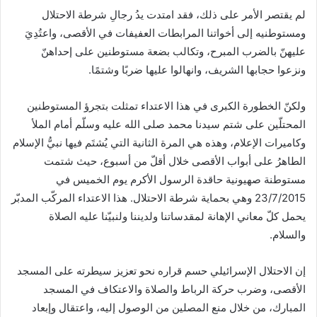
لم يقتصر الأمر على ذلك، فقد امتدت يدُ رجالِ شرطة الاحتلال
ومستوطنيه إلى أخواتنا المرابطات العفيفات في الأقصى، واعتُدِيَ
عليهنّ بالضرب المبرح، وتكالب بضعة مستوطنين على إحداهنّ
ونزعوا حجابها الشريف، وانهالوا عليها ضربًا وشتمًا.
ولكنّ الخطورة الكبرى في هذا الاعتداء تمثلت بتجرؤ المستوطنين
المحتلّين على شتم سيدنا محمد صلى الله عليه وسلّم أمام الملأ
وكاميرات الإعلام، وهذه هي المرة الثانية التي يُشتَم فيها نبيُّ الإسلام
الطاهرُ على أبواب الأقصى خلال أقلّ من أسبوع، حيث شتمت
مستوطنة صهيونية حاقدة الرسول الأكرم يوم الخميس في
23/7/2015 وهي بحماية شرطة الاحتلال. هذا الاعتداء المركّب المدبّر
يحمل كلّ معاني الإهانة لمقدساتنا ولديننا ولنبيّنا عليه الصلاة
والسلام.
إن الاحتلال الإسرائيلي حسم قراره نحو تعزيز سيطرته على المسجد
الأقصى، وضرب حركة الرباط والصلاة والاعتكاف في المسجد
المبارك، من خلال منع المصلين من الوصول إليه، واعتقال وإبعاد