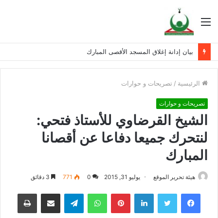
القائمة
بيان إدانة إغلاق المسجد الأقصى المبارك
الرئيسية
/
تصريحات و حوارات
تصريحات و حوارات
الشيخ القرضاوي للأستاذ فتحي:
لنتحرك جميعا دفاعا عن أقصانا
المبارك
هيئة تحرير الموقع
يوليو 31, 2015
0
771
3 دقائق
فيسبوك
تويتر
لينكدإن
بينتيريست
واتساب
تيلقرام
مشاركة عبر البريد
طباعة