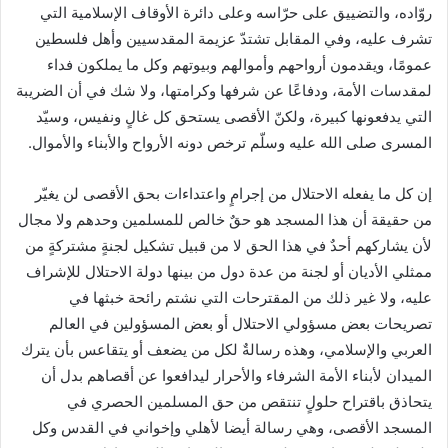
روّاده، والتضييق على حرّاسه وعلى دائرة الأوقاف الإسلامية التي
تشرف عليه، وفي المقابل تشتدّ عزيمة المقدسيين وأهل فلسطين
عمومًا، ويقدمون أرواحهم وأموالهم وبيوتهم وكل ما يملكون فداء
لمقدسات الأمة، ودفاعًا عن شرفها وكرامتها، ولا شك في أن الضريبة
التي يدفعونها كبيرة، ولكنّ الأقصى يستحق كل غالٍ ونفيس، وسيّد
المسرى صلى الله عليه وسلّم ترخص دونه الأرواح والأبناء والأموال.
إن كل ما يفعله الاحتلال من إجرامٍ واعتداءات بحق الأقصى لن يغيّر
من حقيقة أن هذا المسجد هو حقٌ خالص للمسلمين وحدهم ولا مجال
لأن يشاركهم أحدٌ في هذا الحق لا من قبيل تشكيل لجنةٍ مشتركةٍ من
ممثلي الأديان أو لجنة من عدة دول من بينها دولة الاحتلال للإشراف
عليه، ولا غير ذلك من المقترحات التي نشتم رائحة خبثها في
تصريحات بعض مسؤولي الاحتلال أو بعض المسؤولين في العالم
العربي والإسلامي، وهذه رسالةٌ لكل من يضعف أو يتقاعس بأن يترك
الميدان لأبناء الأمة الشرفاء والأحرار ليدافعوا عن أقصاهم بدل أن
يتحاذق باقتراح حلولٍ تنتقص من حق المسلمين الحصري في
المسجد الأقصى، وهي رسالة أيضا لأهلي وإخواني في القدس وكل