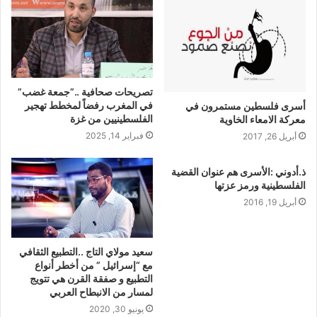
تصريحات صحافية ..”جمعة غضب”
في المغرب رفضاً لمخطط تهجير
أسرى فلسطين مستمرون في
الفلسطينيين من غزة
معركة الامعاء الخاوية
فبراير 14, 2025
أبريل 26, 2017
ذ.أدوني :الأسرى هم عنوان القضية
الفلسطينية ورمز عزتها
أبريل 19, 2016
سعيد مولاي التاج ..التطبيع الثقافي
مع “إسرائيل ” من أخطر أنواع
التطبيع و صفقة القرن هي تتويج
لمسار من الانبطاح العربي
يونيو 30, 2020