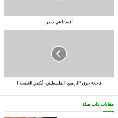
أقصانا في خطر
فاجعة حرق "الرضيع" الفلسطيني، أيكفي الغضب ؟
مقالات ذات صلة