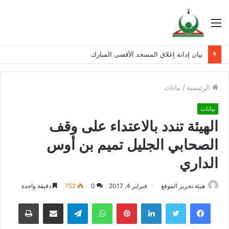
القائمة
بيان إدانة إغلاق المسجد الأقصى المبارك
الرئيسية
/
بيانات
بيانات
الهيئة تندد بالاعتداء على وقف
الصحابي الجليل تميم بن أوس
الداري
هيئة تحرير الموقع
فبراير 4, 2017
0
752
دقيقة واحدة
فيسبوك
تويتر
لينكدإن
بينتيريست
واتساب
تيلقرام
مشاركة عبر البريد
طباعة