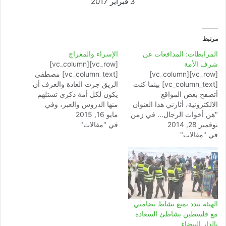
3 فبراير 2017
مرتبط
المرابطات: المدافعات عن
الإسراء والمعراج
شرف الأمة
[vc_row][vc_column]
[vc_row][vc_column]
[vc_column_text] مصطفى
[vc_column_text] بينما كنت
الريق جرت العادة والعرف أن
أتصفح بعض المواقع
يكون لكل أمة ذكرى تستلهم
الالكترونية، أثارني هذا العنوان
منها الدروس والعبر، وفي
"هن أخوات الرجال... في زمن
مايو 16, 2015
مقدمة هذه الدروس والعبر
نوفمبر 28, 2014
عز فيه الرجال" ؛ فتساءلت
في "مقالات"
تكريم الرجال الذين صدقوا
في "مقالات"
أليس كل النساء أخوات
فبقوا على العهد حتى قضوا
الرجال، ولماذا الاستدراك؛ في
نحبهم، ولقد خصصت النصوص
زمن عز فيه الرجال، ما الذي
الشرعية مساحة واسعة
يميز هؤلاء النساء؟ في أحلك
للذكرى حيث تناولت قصص
الأوقات التي تراجع فيها الكثير
الأنبياء مع أقوامهم، وما آل إليه
من القادرين على الفعل،
أمر الطائع والعاصي منهم،…
عرفن أن…
الهيئة تندد بمنع نشاط تضامني
مع فلسطين بشاطئ السعادة
بالدار البيضاء