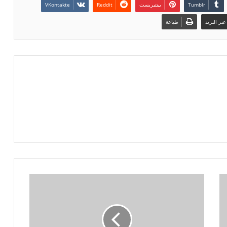
بينتيريست
بر البريد
طباعة