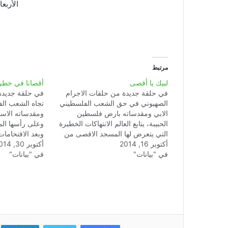
الأربعاء 18 يناير
مرتبط
لبيك يا أقصى
أقصانا في خطر
في حلقة جديدة من حلقات الاجرام
في حلقة جديدة
الصهيوني في حق الشعب الفلسطيني
تجاه الشعب الف
الابي ومقدساته بارض فلسطين
ومقدساته الاس
الحبيبة، يتابع العالم الانتهاكات الخطيرة
وعلى رأسها الم
التي يتعرض لها المسجد الاقصى من
وبعد الاقتحامات
أكتوبر 16, 2014
طرف الجماعات الصهيونية المتطرفة
أكتوبر 30, 2014
جيش الاحتلال 
في "بيانات"
وقوات الاحتلال في الآونة الاخيرة . لقد
في "بيانات"
المسجد الاقصى،
تابعت الهيئة المغربية لنصرة قضايا الامة
بقلق كبير الأحداث الإجرامية المتصاعدة
على إغلاق الم
من طرف…
أمام المصليين 