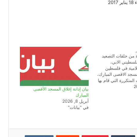
 2017
 من حلقات التصعيد
لسطيني الابي،
لامية في فلسطين
سجد الاقصى المبارك،
 المتكررة التي قام بها
ومتطرفيه في حق
بيان إدانة إغلاق المسجد الأقصى
 أقدم الكيان الصهيوني
المبارك
صباح يوم الخميس 30 أكتوبر 2014
أبريل 8, 2026
سجد الأقصى بشكل كلي
في "بيانات"
الفلسطينيين،…