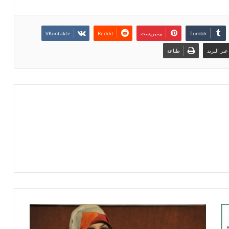
بينتيريست
بر البريد
طباعة