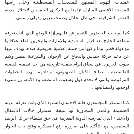
عمليات التهويد الممنهج للمقدسات الفلسطينية وعلى رأسها
المسجد الأقصى المبارك تزامنا مع الذكرى الخمسين لاحتلال مدينة
القدس الشرقية، ، في ظل تخاذل وصمت عربي ودولي رسمي .
كما لم يفت الحاضرين التعبير عن قلقهم إزاء الوضع الذي باتت تعرفه
منطقة الخليج بعد قرار السعودية والإمارات والبحرين..قطع علاقاتها
مع دولة قطر، وما واكبها من حملة إعلامية تحريضية ضدها بهدف ثنيها
عن دعم حركة حماس والدفاع عن الإخوان والشرعية بمصر وكتم
صوت الجزيرة، في سياق إبرام صفقة تاريخية من أجل تصفية القضية
الفلسطينية لصالح الكيان الصهيوني، وإدانتهم لهذه الخطوات
المرفوضة والتي لا تخدم دول وشعوب المنطقة ولا الأمة، بل تسيء
لوحدتها ولمصالحها .
كما استنكر المجتمعون حالة الاحتقان الشديد الذي باتت تعرفه مدينة
الحسيمة والمدن المجاورة لها نتيجة استمرار حالات الاعتقال
والاعتداء الذي تمارسه الدولة المغربية في حق نشطاء حراك الريف
السلميين، مع التأكيد على ضرورة رفع العسكرة وفتح باب الحوار
وتحقيق مطالب المحتجين .