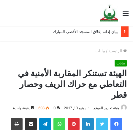
القائمة
بيان إدانة إغلاق المسجد الأقصى المبارك
الرئيسية
/
بيانات
بيانات
الهيئة تستنكر المقاربة الأمنية في
التعاطي مع حراك الريف وحصار
قطر
هيئة تحرير الموقع
يونيو 13, 2017
0
698
دقيقة واحدة
فيسبوك
تويتر
لينكدإن
بينتيريست
واتساب
تيلقرام
مشاركة عبر البريد
طباعة