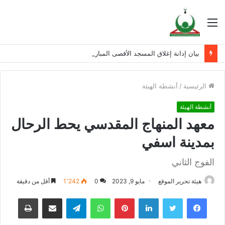
القائمة
بيان إدانة إغلاق المسجد الأقصى المبارك
الرئيسية
/
أنشطة الهيئة
أنشطة الهيئة
معهد المنهاج المقدسي يحط الرحال
بمدينة اسفي
الفوج الثاني
هيئة تحرير الموقع
مايو 9, 2023
0
1٬242
أقل من دقيقة
فيسبوك
تويتر
لينكدإن
بينتيريست
واتساب
تيلقرام
مشاركة عبر البريد
طباعة