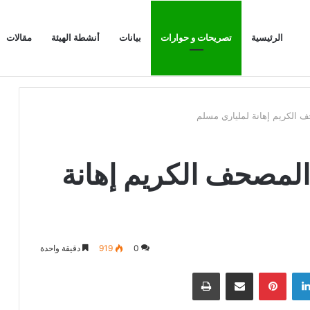
الرئيسية
تصريحات و حوارات
بيانات
أنشطة الهيئة
مقالات
الرابور الحاصل
ف الكريم إهانة لملياري مسلم
المصحف الكريم إهانة
0
919
دقيقة واحدة
لينكدإن
بينتيريست
مشاركة عبر البريد
طباعة