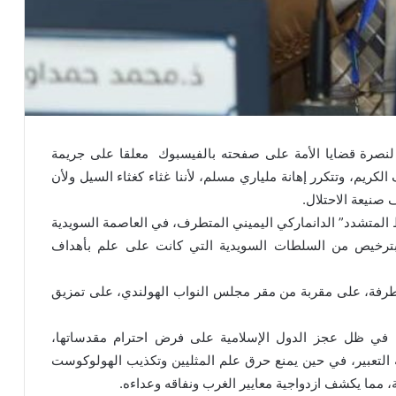
 لنصرة قضايا الأمة على صفحته بالفيسبوك معلقا على جريمة
يم، وتتكرر إهانة ملياري مسلم، لأننا غثاء كغثاء السيل ولأن
صنيعة الاحتلال.
تشدد” الدانماركي اليميني المتطرف، في العاصمة السويدية
وبترخيص من السلطات السويدية التي كانت على علم بأهداف
متطرفة، على مقربة من مقر مجلس النواب الهولندي، على تمزيق
، في ظل عجز الدول الإسلامية على فرض احترام مقدساتها،
 التعبير، في حين يمنع حرق علم المثليين وتكذيب الهولوكوست
ة، مما يكشف ازدواجية معايير الغرب ونفاقه وعداءه.