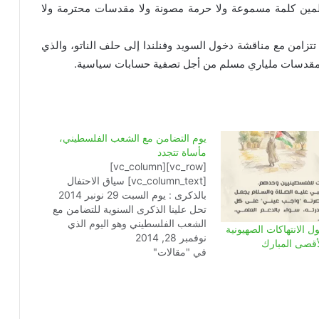
سلمين كلمة مسموعة ولا حرمة مصونة ولا مقدسات محترمة ولا
تزامن مع مناقشة دخول السويد وفنلندا إلى حلف الناتو، والذي
ف مقدسات ملياري مسلم من أجل تصفية حسابات سياسية.
يوم التضامن مع الشعب الفلسطيني،
مأساة تتجدد
[vc_row][vc_column]
[vc_column_text] سياق الاحتفال
بالذكرى : يوم السبت 29 نونبر 2014
تحل علينا الذكرى السنوية للتضامن مع
الشعب الفلسطيني وهو اليوم الذي
 الانتهاكات الصهيونية
نوفمبر 28, 2014
أعلنته الجمعية العامة للأمم المتحدة
أقصى المبارك
في "مقالات"
عام 1977 يوما عالميا للتضامن مع
شعب فلسطين المحتل ليوافق صدور
قرار الأمم المتحدة رقم 181 في 29
نوفمبر سنة 1947 بتقسيم فلسطين
إلى…