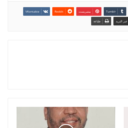
بينتيريست
بر البريد
طباعة