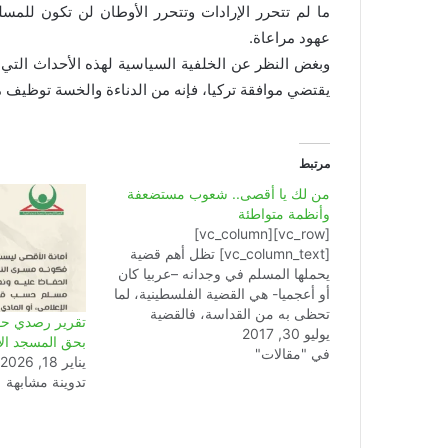
ما لم تتحرر الإرادات وتتحرر الأوطان لن تكون للم
عهود مراعاة.
وبغض النظر عن الخلفية السياسية لهذه الأحداث التي ت
يقتضي موافقة تركيا، فإنه من الدناءة والخسة توظي
مرتبط
من لك يا أقصى.. شعوب مستضعفة
وأنظمة متواطئة
[vc_row][vc_column]
[vc_column_text] تظل أهم قضية
يحملها المسلم في وجدانه –عربيا كان
أو أعجميا- هي القضية الفلسطينية، لما
تحظى به من القداسة، فالقضية
تقرير رصدي حول
يوليو 30, 2017
الفلسطينية هي القدس والأقصى، هي
بحق المسجد ال
في "مقالات"
الإسراء والمعراج، هي الفتح والنصر،
يناير 18, 2026
هي رمز القوة والمنعة، هي مقياس
تدوينة مشابهة
التحرر من التبعية لدول الاستكبار
العالمي، هي كل هذه الحمولة من
القدسية والتاريخ…