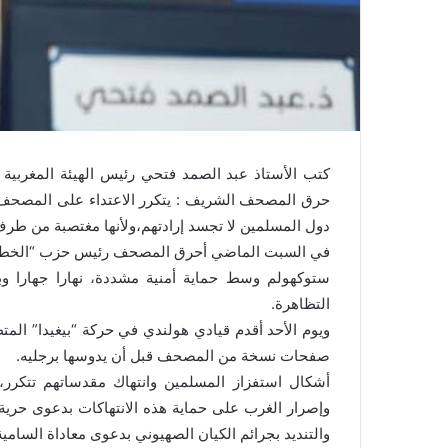
كتب الأستاذ عبد الصمد فتحي رئيس الهيئة المغربية
حرق المصحف الشريف : يتكرر الاعتداء على المصحف الكر
دول المسلمين لا تجسد إرادتهم،ولأنها مغتصبة من طرف 
في السبت الماضي أحرق المصحف رئيس حزب “الخط الم
ستوكهولم وسط حماية أمنية مشددة، نهارا جهارا 
التظاهرة.
ويوم الأحد أقدم قيادي هولندي في حركة “بيغيدا” ال
صفحات نسخة من المصحف قبل أن يدوسها برجليه.
أشكال استفزاز المسلمين وانتهاك مقدساتهم تتكرر
وإصرار الغرب على حماية هذه الانتهاكات بدعوى حرية
والتنديد بجرائم الكيان الصهيوني بدعوى معاداة السامي