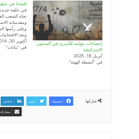
أقصانا في خطر
في حلقة جديدة
تجاه الشعب الف
ومقدساته الاس
وعلى رأسها الم
وبعد الاقتحامات
أكتوبر 30, 2014
جيش الاحتلال 
إحصاءات مؤلمة للأسرى في السجون
في "بيانات"
المسجد الاقصى،
الإسرائيلية
أبريل 18, 2025
على إغلاق الم
في "أنشطة الهيئة"
أمام المصليين 
شاركها
فيسبوك
تويتر
لينكدإن
مشاركة ع