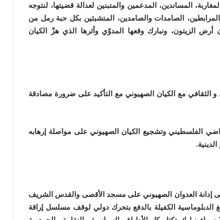
ربة، المساندين، المدعمين والمتبنين لعدالة قضيتها، لنتوجه
والمرابطين، الصامدات والصامدين، المتشبثين بكل حبة رمل من
رض الزيتون، ونبارك وقعها المدوّي وأثرها الذي هزّ الكيان
و الثقافي مع الكيان الصهيوني مع التأكيد على ضرورة مصادقة
اضي الفلسطيني وتشجيع الكيان الصهيوني على مواصلة إرهابه
لدينية.
على إدانة العدوان الصهيوني على مسجد الأقصى والقدس الشريف
الدبلوماسية الكفيلة بالدفع بتحرك دولي لوقف مسلسل إراقة
سواء نبارك تكتل كل الأطياف السياسية والنقابية والجمعوية