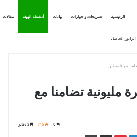
الرئيسية
تصريحات و حوارات
بيانات
أنشطة الهيئة
مقالات
الرابور الحاصل
ضامنا مع فلسطين
ة مليونية تضامنا مع
0
745
2 دقائق
لينكدإن
بينتيريست
مشاركة عبر البريد
طباعة