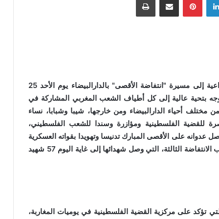
إن الهيئات السياسية والدعوية والمدنية الشبابية، الداعية إلى مسيرة "انتفاضة الأقصى" بالدارالبيضاء يوم الأحد 25
اضة، لتتوجه بتحية عالية إلى كل أطياف الشعب المغربي المشاركة في
ن مختلف أحياء الدارالبيضاء ومن خارجها، شيبا وشبابا، نساء
صرة للقضية الفلسطينية ومؤازرة وسندا للشعب الفلسطيني،
صل عدوانه على الأقصى المبارك تدنيسا وتهويدا بقواته العسكرية
وميليشيات مستوطنيه، ويمعن في إرهابه وتنكيله بشباب الانتفاضة الثالثة، التي وصل شهدائها إلى غاية اليوم 57 شهيد
لتي تؤكد على مركزية القضية الفلسطينية في يوميات المغاربة،