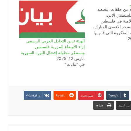
 من حلقات التصعيد
لسطيني الابي،
لامية في فلسطين
سجد الاقصى المبارك،
 المتكررة التي قام بها
ومتطرفيه في حق
الهيئة تدين التخاذل العربي الرسمي
 أقدم الكيان الصهيوني
إزاء الأوضاع المزرية فلسطين..
صباح يوم الخميس 30 أكتوبر 2014
وتستنكر محاولة إفشال الثورة السورية
سجد الأقصى بشكل كلي
مارس 12, 2025
الفلسطينيين،…
في "بيانات"
بينتيريست
بر البريد
طباعة