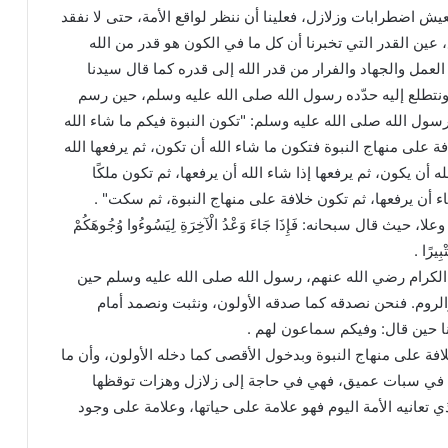
عيش اضطرابات وزلازل، فعلينا أن ننظر لواقع الأمة، حتى لا نفقد
، عين القدر التي تخبرنا أن كل ما في الكون هو قدر من الله
لعمل والجهاد والفرار من قدر الله إلى قدره كما قال سيدنا
ونتطلع إليه حدّده رسول الله صلى الله عليه وسلم، حين رسم
سول الله صلى الله عليه وسلم: "تكون النبوة فيكم ما شاء الله
فة على منهاج النبوة فتكون ما شاء الله أن تكون، ثم يرفعها الله
ه أن يكون، ثم يرفعها إذا شاء الله أن يرفعها، ثم تكون ملكًا
شاء أن يرفعها، ثم تكون خلافة على منهاج النبوة، ثم سكت" .
 قال سبحانه: فَإِذَا جَاءَ وَعْدُ الْآخِرَةِ لِيَسُوءُوا وُجُوهَكُمْ
تْبِيرًا .
 الكرام رضي الله عنهم، رسول الله صلى الله عليه وسلم حين
لروم. فنحن نصدقه كما صدقه الأولون، ونثبت ونصمد أمام
ا حين قال: وفيكم سماعون لهم .
لافة على منهاج النبوة وبدخول الأقصى كما دخله الأولون، وأن ما
نا في سبات عميق، فهي في حاجة إلى زلازل وهزات توقظها
ذي تعانيه الأمة اليوم فهو علامة على حياتها، وعلامة على وجود