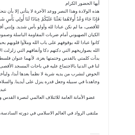
أيها الحضور الكرام
هذه الولادة وهذا النصر ووعد الآخرة لا يتأتى إلا بأن 
فَإِذَا جَاءَ وَعْدُ أُولاهُمَا بَعَثْنَا عَلَيْكُمْ عِبَادًا لَنَا أُولِي بَأ
للأقصى، ما لم نكن عبادا لله وأولو بأس شديد. وإنني أقو
الكيان الصهيوني أمام ضربات المقاومة الباسلة وصمو
كانوا عبادا لله بوقوفهم على باب الله وملأوا قلوبهم بحب
الله بصواريخهم التي دكتهم دكا وأنفاقهم التي زلزلت ا
بدأت كلمتي بالقدس وختمتها بغزة، لأنهما عنوان فلسطي
لنا في الدنيا بالاجتماع عليه في باحات المسجد الأقص
الحوض لنشرب من يديه شربة لا نظمأ بعدها أبدا، وليأخذ ب
وجاهدنا في سبيله وجعل قدره ينزل على أيدينا. والسلام
عبد
عضو الأمانة العامة للائتلاف العالمي لنصرة القدس 
و