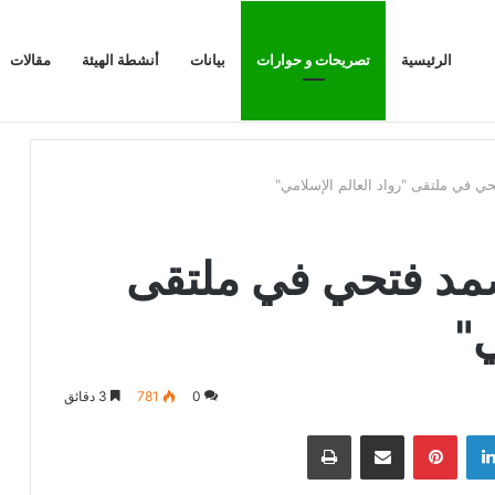
الرئيسية
تصريحات و حوارات
بيانات
أنشطة الهيئة
مقالات
الرابور الحاصل
حي في ملتقى "رواد العالم الإسلامي"
لصمد فتحي في ملتقى
ي"
0
781
3 دقائق
لينكدإن
بينتيريست
مشاركة عبر البريد
طباعة