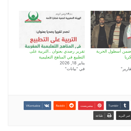
ة ضمن أسطول الحرية
تقرير رصدي بعنوان ..التربية على
ريا
التطبيع في المناهج التعليمية
يناير 18, 2026
ارير"
في "بيانات"
بينتيريست
بر البريد
طباعة