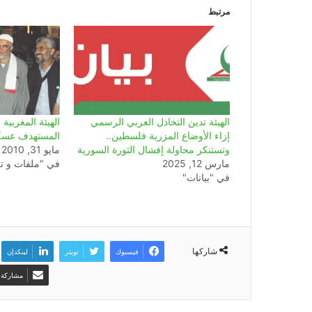
مرتبط
الهيئة تدين التخاذل العربي الرسمي
الهيئة المغربي
إزاء الأوضاع المزرية فلسطين..
المستهدف عسك
وتستنكر محاولة إفشال الثورة السورية
مايو 31, 2010
مارس 12, 2025
في "ملفات و تق
في "بيانات"
شاركها
فيسبوك
تويتر
لينكدإن
مشاركة ع