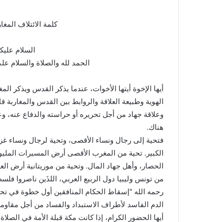
كلمة الائتلاف الم
السلام عليك
الحمد لله والصلاة والسلام ع
أيها الإخوة أيتها الأخوات، عندما يذكر القدس ويذكر المغ
الهوية وطبيعة العلاقة والروابط بين القدس والمغاربة 
وعلاقة جهاد من أجل تحريره أو حراسته والدفاع عنه، وعلا
هناك.
فتحية إلى رجال ونساء الأقصى، وتحية لرجال ونساء غ
الكبير. تحية من المغرب الأقصى أرض المسيرات المليو
الحصار، وأهل جهاد المال. وتحية من موريتانية أرض ال
من تونس وليبيا دول الربيع العربي، اللذَين ناصروا فل
رحمه الله "إسقاط الحكام المنافقين أول خطوة في تح
الدم الفاسد لأطراف الاستبداد والفساد من أجل مقاومة ا
أيها الحضور الكرام، إذا كانت مكة قبلة الأمة في الصلاة