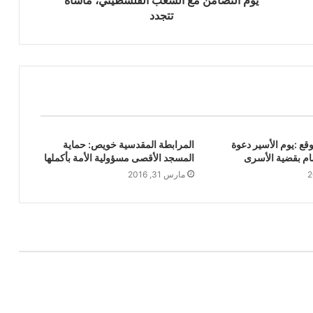
يوم التضامن مع الشعب الفلسطيني، مأساة
تتجدد
قع :يوم الأسير دعوة
المرابطة المقدسية خويص: حماية
ام بقضية الأسرى
المسجد الأقصى مسؤولية الأمة بأكملها
مارس 31, 2016