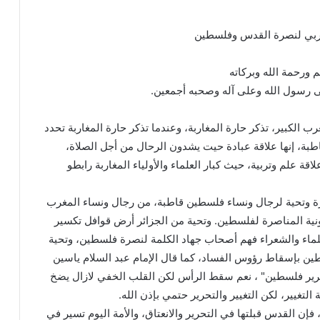
غاربي لنصرة القدس وفلسطين
م ورحمة الله وبركاته
لى رسول الله وعلى آله وصحبه أجمعين.
رب الكبير، تذكر حارة المغاربة، وعندما تذكر حارة المغاربة تحدد
قاطبة، إنها علاقة عبادة حيت يشدون الرحال من أجل الصلاة،
قة علم وتربية، حيث كبار العلماء والأولياء المغاربة رابطو
زة وتحية لرجال ونساء فلسطين قاطبة، من رجال ونساء المغرب
نية المناصرة لفلسطين. وتحية من الجزائر أرض قوافل تكسير
علماء والشعراء فهم أصحاب جهاد الكلمة لنصرة فلسطين، وتحية
سطين بإسقاط رؤوس الفساد، كما قال الإمام عبد السلام ياسين
رير فلسطين" ، نعم سقط الرأس لكن القلب الخفي لازال يضخ
لتغيير، لكن التغيير والتحرير حتمي بإذن الله.
، فإن القدس قبلتها في التحرير والانعتاق، والأمة اليوم تسير في