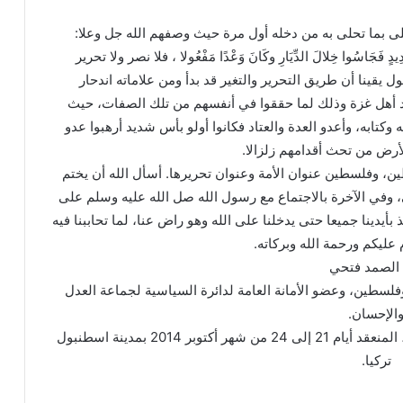
نتحلى بما تحلى به من دخله أول مرة حيث وصفهم الله جل وعلا:
ْسٍ شَدِيدٍ فَجَاسُوا خِلالَ الدِّيَارِ وكَانَ وَعْدًا مَفْعُولا ، فلا نصر ولا تحرير
ل يقينا أن طريق التحرير والتغير قد بدأ ومن علاماته اندحار
د أهل غزة وذلك لما حققوا في أنفسهم من تلك الصفات، حيث
ه وكتابه، وأعدو العدة والعتاد فكانوا أولو بأس شديد أرهبوا عدو
لأرض من تحث أقدامهم زلزالا.
ن، وفلسطين عنوان الأمة وعنوان تحريرها. أسأل الله أن يختم
ى، وفي الآخرة بالاجتماع مع رسول الله صل الله عليه وسلم على
أيدينا جميعا حتى يدخلنا على الله وهو راض عنا، لما تحاببنا فيه
 عليكم ورحمة الله وبركاته.
 الصمد فتحي
وفلسطين، وعضو الأمانة العامة لدائرة السياسية لجماعة العدل
الإحسان.
ملتقى الرواد في العالم الاسلامي في دورته السادسة، المنعقد أيام 21 إلى 24 من شهر أكتوبر 2014 بمدينة اسطنبول
تركيا.