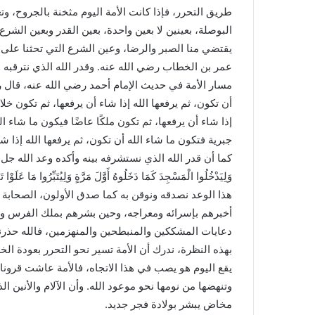
طريق التحرر، فإذا كانت الأمة اليوم مثخنة بالجروح، وت
البوصلة، بعينين لا بعين واحدة، بعين القدر وبعين الشرع
يقتضي منا الصبر والرضا، وعين الشرع التي تحثنا على ا
عمر بن الخطاب رضي الله عنه. وقدر الله الذي نترقبه 
مسار الأمة في حديث الإمام أحمد رضي الله عنه، قال ر
أن تكون، ثم يرفعها الله إذا شاء أن يرفعها، ثم تكون خلا
إذا شاء أن يرفعها، ثم تكون ملكًا عاضًا فيكون ما شاء الل
جبرية فتكون ما شاء الله أن تكون، ثم يرفعها الله إذا 
كما أن قدر الله الذي نستشرفه بينه وأكده وعد الله جل وعلا، حيث
وَلِيَدْخُلُوا الْمَسْجِدَ كَمَا دَخَلُوهُ أَوَّلَ مَرَّةٍ وَلِيُتَبِّرُوا مَا عَلَوْا تَ
هذا الوعد نصدقه ونوقن به كما صدق الأولون، الصحابة
أخبرهم بإسرائه ومعراجه، وحين بشرهم بملك الفرس وا
دعايات المشككين والمنبطحين والمنهزمين، فالله حذرن
بهذه النظرة، ندرك أن الأمة تسير نحو التحرر بعودة الخ
يقع اليوم هو يصب في هذا الاتجاه، فالأمة عاشت قرو
وتنهضها من نومها نحو موعود الله. وأن الآلام والأنين ال
مخاض يبشر بولادة فجر جديد.