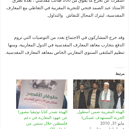
أسفرت عن تخرج ما يفوق من 200 طالب مقدسي ، بعده تطرق
الأستاذ عبد الصمد فتحي للتجربة المغربية في التعاطي مع المعارف
المقدسية، ليترك المجال للنقاش والتداول.
وقد خرج المشاركون في الاجتماع بعدد من التوصيات التي تروم
الدفع بتجارب معاهد المعارف المقدسية في الدول المغاربية، ومنها
تنظيم الملتقى السنوي المغاربي الخاص بمعاهد المعارف المقدسية.
مرتبط
الهيئة المغربية ضمن أسطول
الهيئة تصدر كتابا توثيقيا مصورا
الحرية المستهدف عسكريا
عن جهود المغاربة في دعم
مايو 31, 2010
فلسطين خلال سنتين من
في "ملفات و تقارير"
طوفان الأقصى