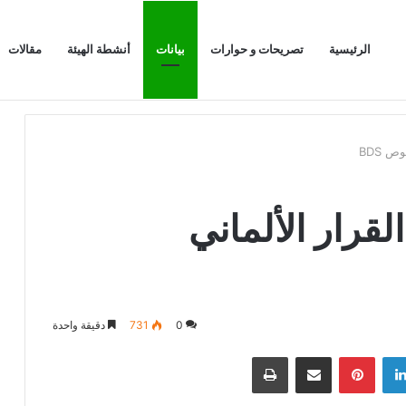
الرئيسية
تصريحات و حوارات
بيانات
أنشطة الهيئة
مقالات
 BDS
لقرار الألماني
0
731
دقيقة واحدة
لينكدإن
بينتيريست
مشاركة عبر البريد
طباعة