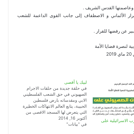
ن وعاصمتها القدس الشريف .
قرار الألماني و الاصطفاف إلى جانب القوى الداعمة للشعب
ير عن رفضها للقرار .
بية لنصرة قضايا الأمة
201
لبيك يا أقصى
في حلقة جديدة من حلقات الاجرام
الصهيوني في حق الشعب الفلسطيني
الابي ومقدساته بارض فلسطين
الحبيبة، يتابع العالم الانتهاكات الخطيرة
التي يتعرض لها المسجد الاقصى من
أكتوبر 16, 2014
طرف الجماعات الصهيونية المتطرفة
رب الاسرائيلية على
في "بيانات"
وقوات الاحتلال في الآونة الاخيرة . لقد
تابعت الهيئة المغربية لنصرة قضايا الامة