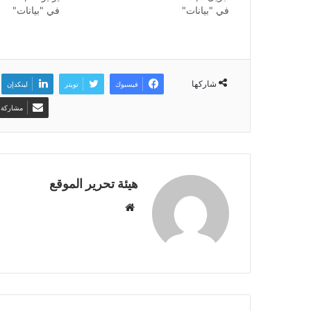
في "بيانات"
في "بيانات"
شاركها
فيسبوك
تويتر
لينكدإن
مشاركة ع
هيئة تحرير الموقع
موقع
الويب