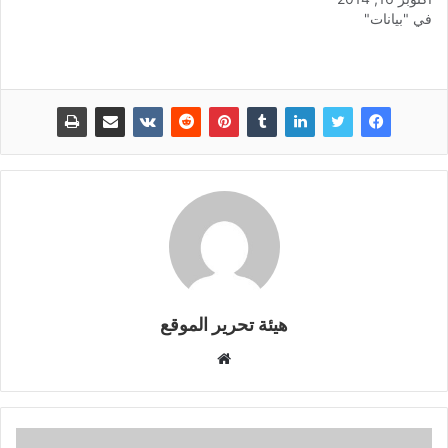
في "بيانات"
المسجد الاقصى من طرف
الجماعات الصهيونية المتطرفة
وقوات الاحتلال في الآونة
الاخيرة . لقد تابعت الهيئة
المغربية لنصرة قضايا الامة
بقلق كبير الأحداث الإجرامية
المتصاعدة من طرف…
هيئة تحرير الموقع
موقع
الويب