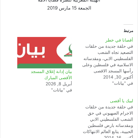
الجمعة 15 مارس 2019
مرتبط
أقصانا في خطر
في حلقة جديدة من حلقات
التصعيد تجاه الشعب
الفلسطيني الابي، ومقدساته
الاسلامية في فلسطين وعلى
رأسها المسجد الاقصى
بيان إدانة إغلاق المسجد
أكتوبر 30, 2014
المبارك، وبعد الاقتحامات
الأقصى المبارك
في "بيانات"
المتكررة التي قام بها جيش
أبريل 8, 2026
الاحتلال ومتطرفيه في حق
في "بيانات"
المسجد الاقصى، أقدم الكيان
لبيك يا أقصى
الصهيوني صباح يوم الخميس
في حلقة جديدة من حلقات
30 أكتوبر 2014 على إغلاق
الاجرام الصهيوني في حق
المسجد الأقصى بشكل كلي
الشعب الفلسطيني الابي
أمام المصليين الفلسطينيين،…
ومقدساته بارض فلسطين
الحبيبة، يتابع العالم الانتهاكات
أكتوبر 16, 2014
الخطيرة التي يتعرض لها