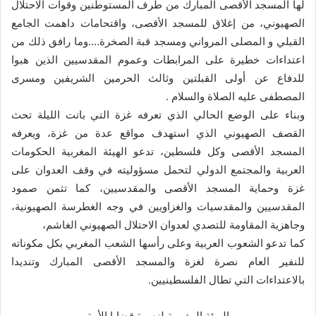
لها المسجد الأقصى المبارك من طرف المستوطنين وقوات الاحتلال
الصهيوني، من إغلاق للمسجد الأقصى، واقتحامات داهمت الجامع
القبلي و المصلى المرواني ومسجد قبة الصخرة….وما رافق ذلك من
اعتداءات خطيرة على المرابطات وعموم المقدسيين الذين هبوا
للدفاع عن أولى القبلتين وثالث الحرمين الشريفين ومسرى
المصطفى عليه الصلاة والسلام .
وبناء على الوضع الحالي الذي تعرفه غزة التي باتت الليلة تحث
القصف الصهيوني الذي استهدف مواقع عدة من غزة، ويعرفه
المسجد الأقصى وكل فلسطين، تدعو الهيئة المغربية الحكومات
العربية والمجتمع الدولي لتحمل مسؤوليته في وقف العدوان على
غزة وحماية المسجد الأقصى والمقدسيين، كما تثمن صمود
المقدسيين والمقدسيات والغزاويين في وجه الغطرسة الصهيونية،
وجاهزية المقاومة للتصدي لعدوان الاحتلال الصهيوني الغاشم،
كما تدعو الشعوب العربية وعلى رأسها الشعب المغربي بكل مكوناته
للنفير العام نصرة لغزة والمسجد الأقصى المبارك وتنديدا
بالاعتداءات التي تطال الفلسطينيين.
الهيئة المغربية لنصرة قضايا الأمة