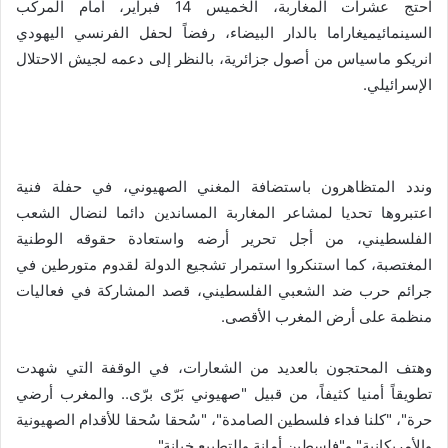
احتج عشرات المغاربة، الخميس 14 فبراير، أمام المركب
السينمائيميغاراما بالدار البيضاء، رفضاً لحفل الفرنسي اليهودي
انريكو ماسياس من أصول جزائرية، بالنظر إلى دعمه لجيش الاحتلال
الإسرائيلي.
وندد المتظاهرون باستضافة المغني الصهيوني، في حفلة فنية
اعتبروها تحديا لمشاعر المغاربة المساندين دائما لنضال الشعب
الفلسطيني، من أجل تحرير أرضه واستعادة حقوقه الوطنية
المغتصبة، كما استنكروا استمرار تشجيع الدولة لقدوم متورطين في
جرائم حرب ضد الشعبي الفلسطيني، قصد المشاركة في فعاليات
منظمة على أرض المغرب الأقصى.
وهتف المحتجون بالعديد من الشعارات، في الوقفة التي شهدت
تطويقاً أمنيا كثيفاً، من قبيل "صهيوني بَرّى برّى.. والمغرب أرضي
حرة"، "كلنا فداء فلسطين الصامدة"، "سُحقا سُحقا للأقدام الصهيونية
والأمريكانية" و"فلسطين أمانة والتطبيع خيانة".