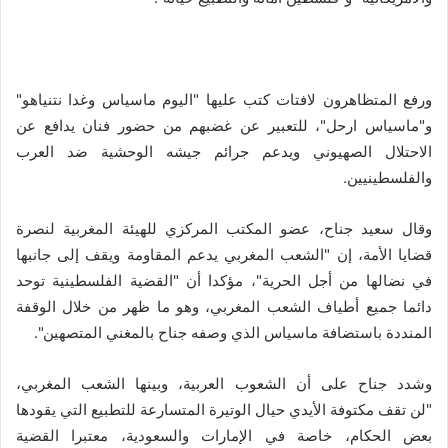
ورفع المتظاهرون لافتات كتب عليها "اليوم ماسياس وغدا نتنياهو"
و"ماسياس ارحل"، للتعبير عن غضبهم من حضور فنان يدافع عن
الاحتلال الصهيوني ويدعم جرائم جيشه الوحشية ضد العرب
والفلسطينيين.
وقال سعيد جناح، عضو المكتب المركزي للهيئة المغربية لنصرة
قضايا الأمة، إن "الشعب المغربي يدعم المقاومة ويقف إلى جانبها
في نضالها من أجل الحرية"، مؤكدا أن "القضية الفلسطينية توحد
دائما جميع أطياف الشعب المغربي، وهو ما ظهر من خلال الوقفة
المنددة باستضافة ماسياس الذي وصفه جناح بالمغني المتصهين".
وشدد جناح على أن الشعوب العربية، وبينها الشعب المغربي،
"لن تقف مكتوفة الأيدي حيال الوتيرة المتسارعة للتطبيع التي يقودها
بعض الحكام، خاصة في الإمارات والسعودية، معتبرا القضية