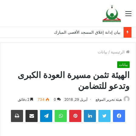
القائمة
بيان إدانة إغلاق المسجد الأقصى المبارك
الرئيسية
/
بيانات
بيانات
الهيئة تثمن مسيرة العودة الكبرى
وتدعو للتضامن
هيئة تحرير الموقع
أبريل 29, 2018
0
734
2 دقائق
فيسبوك
تويتر
لينكدإن
بينتيريست
واتساب
تيلقرام
مشاركة عبر البريد
طباعة