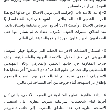
العودة إلى أرض فلسطين.
2- إدانته للاعتداءات الإجرامية التي يرمي الاحتلال من خلالها كبح هذا
الحراك الشعبي المُسالم، والتي استُشهِد على إثرها 40 فلسطينيًا
برصاص الاحتلال، وأصيبَ 5511 آخرون بجراح مختلفة واختناق بالغاز
منذ انطلاق مسيرات العودة الكبرى، اعتداءات لم يسلم منها حتى
الصحافيون الذين ينقلون صورة الواقع والحقيقة إلى العالم.
3- استنكار العمليات الاجرامية الجبانة التي يرتكبها جهاز الموساد
الصهيوني في حق العقول والأدمغة العربية والفلسطينية، بهدف
ضرب المقاومة في جانبها العلمي والمعرفي، وكان المهندس
الفلسطيني والباحث في علوم الطاقة "فادي البطش" أخر ضحايا هذا
الاستهداف الدموي عندما تم اغتياله فجر يوم السبت المنصرم
بإطلاق نار استهدفه أثناء خروجه من أحد المساجد في ماليزيا.
4- إدانة ظاهرة التطبيع المتنامية في المغرب الأقصى، والتي كان
آخرها قيام شخصيات إسرائيلية بتدريب مغاربة على استعمال
الأسلحة النارية في عدة مناطق بالمغرب، إلى جانب تأطيرهم