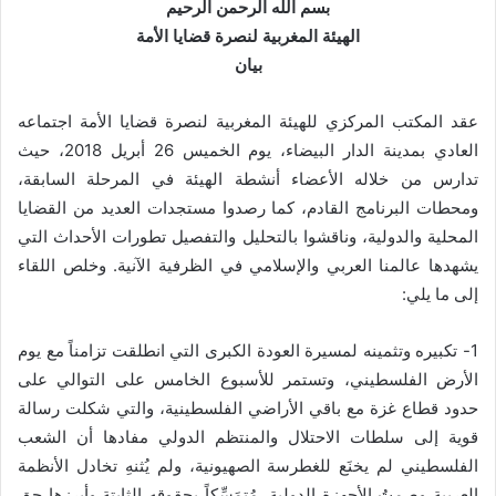
بسم الله الرحمن الرحيم
الهيئة المغربية لنصرة قضايا الأمة
بيان
عقد المكتب المركزي للهيئة المغربية لنصرة قضايا الأمة اجتماعه
العادي بمدينة الدار البيضاء، يوم الخميس 26 أبريل 2018، حيث
تدارس من خلاله الأعضاء أنشطة الهيئة في المرحلة السابقة،
ومحطات البرنامج القادم، كما رصدوا مستجدات العديد من القضايا
المحلية والدولية، وناقشوا بالتحليل والتفصيل تطورات الأحداث التي
يشهدها عالمنا العربي والإسلامي في الظرفية الآنية. وخلص اللقاء
إلى ما يلي:
1- تكبيره وتثمينه لمسيرة العودة الكبرى التي انطلقت تزامناً مع يوم
الأرض الفلسطيني، وتستمر للأسبوع الخامس على التوالي على
حدود قطاع غزة مع باقي الأراضي الفلسطينية، والتي شكلت رسالة
قوية إلى سلطات الاحتلال والمنتظم الدولي مفادها أن الشعب
الفلسطيني لم يخنَع للغطرسة الصهيونية، ولم يُثنهِ تخادل الأنظمة
العربية وصمتُ الأجهزة الدولية، مُتمَسِّكاً بحقوقه الثابتة وأبرزها حق