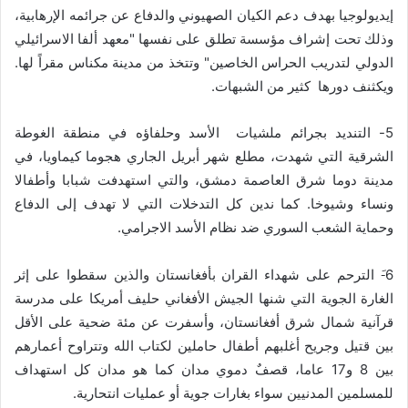
إيديولوجيا بهدف دعم الكيان الصهيوني والدفاع عن جرائمه الإرهابية،
وذلك تحت إشراف مؤسسة تطلق على نفسها "معهد ألفا الاسرائيلي
الدولي لتدريب الحراس الخاصين" وتتخذ من مدينة مكناس مقراً لها.
ويكثنف دورها كثير من الشبهات.
5- التنديد بجرائم ملشيات الأسد وحلفاؤه في منطقة الغوطة
الشرقية التي شهدت، مطلع شهر أبريل الجاري هجوما كيماويا، في
مدينة دوما شرق العاصمة دمشق، والتي استهدفت شبابا وأطفالا
ونساء وشيوخا. كما ندين كل التدخلات التي لا تهدف إلى الدفاع
وحماية الشعب السوري ضد نظام الأسد الاجرامي.
6-َ الترحم على شهداء القران بأفغانستان والذين سقطوا على إثر
الغارة الجوية التي شنها الجيش الأفغاني حليف أمريكا على مدرسة
قرآنية شمال شرق أفغانستان، وأسفرت عن مئة ضحية على الأقل
بين قتيل وجريح أغلبهم أطفال حاملين لكتاب الله وتتراوح أعمارهم
بين 8 و17 عاما، قصفٌ دموي مدان كما هو مدان كل استهداف
للمسلمين المدنيين سواء بغارات جوية أو عمليات انتحارية.