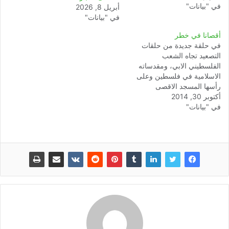
في "بيانات"
المسجد الاقصى من طرف
أبريل 8, 2026
الجماعات الصهيونية المتطرفة
في "بيانات"
وقوات الاحتلال في الآونة
أقصانا في خطر
الاخيرة . لقد تابعت الهيئة
في حلقة جديدة من حلقات
المغربية لنصرة قضايا الامة
التصعيد تجاه الشعب
بقلق كبير الأحداث الإجرامية
الفلسطيني الابي، ومقدساته
المتصاعدة من طرف…
الاسلامية في فلسطين وعلى
رأسها المسجد الاقصى
أكتوبر 30, 2014
المبارك، وبعد الاقتحامات
في "بيانات"
المتكررة التي قام بها جيش
الاحتلال ومتطرفيه في حق
المسجد الاقصى، أقدم الكيان
الصهيوني صباح يوم الخميس
30 أكتوبر 2014 على إغلاق
المسجد الأقصى بشكل كلي
أمام المصليين الفلسطينيين،…