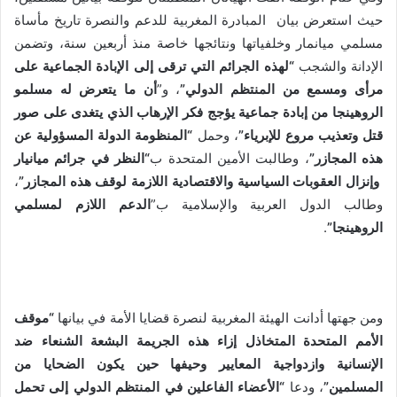
حيث استعرض بيان المبادرة المغربية للدعم والنصرة تاريخ مأساة
مسلمي ميانمار وخلفياتها ونتائجها خاصة منذ أربعين سنة، وتضمن
الإدانة والشجب
“لهذه الجرائم التي ترقى إلى الإبادة الجماعية على
مرأى ومسمع من المنتظم الدولي”
، و”
أن ما يتعرض له مسلمو
الروهينجا من إبادة جماعية يؤجج فكر الإرهاب الذي يتغدى على صور
قتل وتعذيب مروع للإبرياء”
، وحمل
“المنظومة الدولة المسؤولية عن
هذه المجازر”
، وطالبت الأمين المتحدة ب
“النظر في جرائم ميانيار
وإنزال العقوبات السياسية والاقتصادية اللازمة لوقف هذه المجازر”
،
وطالب الدول العربية والإسلامية ب”
الدعم اللازم لمسلمي
الروهينجا”
.
ومن جهتها أدانت الهيئة المغربية لنصرة قضايا الأمة في بيانها
“موقف
الأمم المتحدة المتخاذل إزاء هذه الجريمة البشعة الشنعاء ضد
الإنسانية وازدواجية المعايير وحيفها حين يكون الضحايا من
المسلمين”
، ودعا
“الأعضاء الفاعلين في المنتظم الدولي إلى تحمل