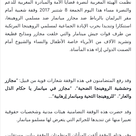
نظمت الهيئة المغربية لنصرة قضايا الأمة والمبادرة المغربية للدعم
والنصرة مساء هذا اليوم الجمعة 8 شتنبر 2017 وقفة شعبية أمام
مقر البرلمان بالرباط ضد مجازر ميانمار ضد مسلمي الروهينغا،
استنكارا وتنديدا بحرب الإبادة الجماعية لمسلمي الروهينجا المرتكبة
من طرف قوات جيش مينامار والتي خلفت مجازر ومذابح فظيعة
وتشريد الآلاف من الأبرياء خاصة الأطفال والنساء والشيوخ أمام
الصمت الدولي إزاء هذه المأساة.
وقد رفع المتضامنون في هذه الوقفة شعارات قوية من قبيل:
“مجازر
وحششية الروهينجا الضحية”
،
“مجازر في ميانمار يا حكام الذل
والعار”
،
“للروهينجا التحية وميانمار إرهابية”
…
وقد حضرت هذه الوقفة التضامنية هيئات مدنية وشخصيات حقوقية
تعبيرا منها عن تنديدها للجرائم التي يتعرض لها مسلمو ميانمار.
وفي ختام الوقفة ألقت الهيأتان المنظمتان للوقفة بيانين مستقلين،