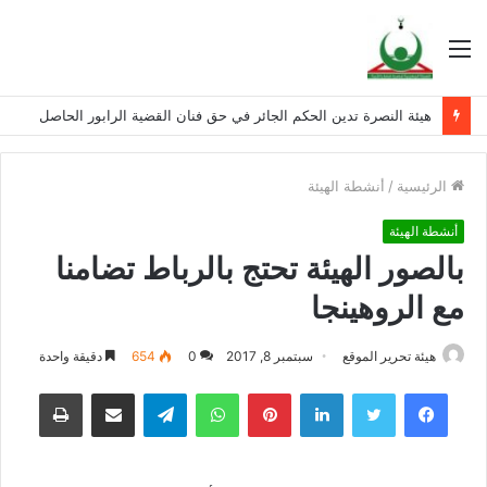
القائمة
هيئة النصرة تدين الحكم الجائر في حق فنان القضية الرابور الحاصل
الرئيسية
/
أنشطة الهيئة
أنشطة الهيئة
بالصور الهيئة تحتج بالرباط تضامنا
مع الروهينجا
هيئة تحرير الموقع
سبتمبر 8, 2017
0
654
دقيقة واحدة
فيسبوك
تويتر
لينكدإن
بينتيريست
واتساب
تيلقرام
مشاركة عبر البريد
طباعة