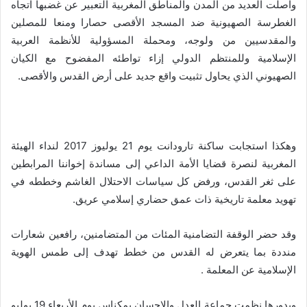
واصلت العديد من المدن والمناطق المغربية التعبير عن غضبها اتجاه
الغطرسة الصهيونية ضد المسجد الأقصى حصارا ومنعا للمصلين
والمقدسيين من ولوجه، ومحملة المسؤولية للأنظمة العربية
الإسلامية وللمنتظم الدولي إزاء تواطئه المفضوح مع الكيان
الصهيوني الذي يحاول تثبيت واقع جديد على أرض القدس والأقصى
.
وهكذا استجابت ساكنة تارودانت يوم 21 يوليوز 2017 لنداء الهيئة
المغربية لنصرة قضايا الأمة الداعي إلى مساندة إخواننا المرابطين
على ثغر القدس، ورفض كل سياسات الاحتلال الغاشم وخططه في
تهويد معلمة تاريخية ذات عمق حضاري إسلامي عريق
.
وقد حضر الوقفة التضامنية المئات من المتضامنين، رافعين شعارات
منددة بما يتعرض له القدس من خطط تهدف إلى طمس الهوية
الإسلامية عن المعلمة
.
وبدورها نظمت جماعة العدل والإحسان بمكناس يوم الأربعاء 19 يوليو