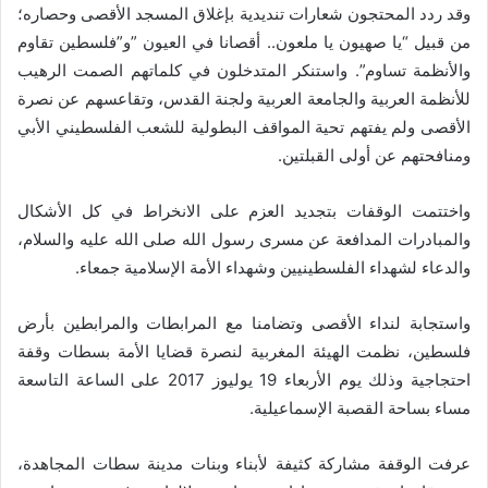
وقد ردد المحتجون شعارات تنديدية بإغلاق المسجد الأقصى وحصاره؛
من قبيل “يا صهيون يا ملعون.. أقصانا في العيون
”
و”فلسطين تقاوم
والأنظمة تساوم”. واستنكر المتدخلون في كلماتهم الصمت الرهيب
للأنظمة العربية والجامعة العربية ولجنة القدس، وتقاعسهم عن نصرة
الأقصى ولم يفتهم تحية المواقف البطولية للشعب الفلسطيني الأبي
ومنافحتهم عن أولى القبلتين
.
واختتمت الوقفات بتجديد العزم على الانخراط في كل الأشكال
والمبادرات المدافعة عن مسرى رسول الله صلى الله عليه والسلام،
والدعاء لشهداء الفلسطينيين وشهداء الأمة الإسلامية جمعاء
.
واستجابة لنداء الأقصى وتضامنا مع المرابطات والمرابطين بأرض
فلسطين، نظمت الهيئة المغربية لنصرة قضايا الأمة بسطات وقفة
احتجاجية وذلك يوم الأربعاء 19 يوليوز 2017 على الساعة التاسعة
مساء بساحة القصبة الإسماعيلية
.
عرفت الوقفة مشاركة كثيفة لأبناء وبنات مدينة سطات المجاهدة،