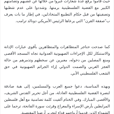
حيث قاموا برفع عدة شعارات عبروا من خلالها عن غضبهم وتضامنهم
الكبير مع القضية الفلسطينية برمتها. وشددوا على عدم شطبها
وتصفيتها من قبل حكام التطبيع المتخاذلين، في إطار ما بات يعرف
ب”صفقة القرن” التي يرعاها الرئيس الأمريكي دونالد ترامب
.
كما صدحت حناجر المتظاهرات والمتظاهرين بأقوى عبارات الإدانة
والاستنكار لكل الإجراءات الصهيونية العدوانية تجاه المسجد الأقصى
ومنع المصلين من دخوله، معبرين عن سخطهم وتذمرهم من حالة
العجز العربي والصمت الدولي إزاء الجرائم الصهيونية في حق
الشعب الفلسطيني الأبي
.
وبهذه المناسبة، دعوا جميع العرب والمسلمين، إلى هبة صادقة
لنصرة القضية الفلسطينية العادلة، من أجل تحرير القدس الشريف،
والأقصى المبارك. وفي الختام ألقيت كلمة تضامنية مع أهل فلسطين
المرابطين بأرض الإسراء والمعراج وقرئت سورة الفاتحة، ترحما على
الشهداء الذين قدموا أرواحهم فداء لتحرير أرضنا المغتصبة
.