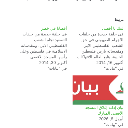
مرتبط
لبيك يا أقصى
أقصانا في خطر
في حلقة جديدة من حلقات
في حلقة جديدة من حلقات
الاجرام الصهيوني في حق
التصعيد تجاه الشعب
الشعب الفلسطيني الابي
الفلسطيني الابي، ومقدساته
ومقدساته بارض فلسطين
الاسلامية في فلسطين وعلى
الحبيبة، يتابع العالم الانتهاكات
رأسها المسجد الاقصى
أكتوبر 16, 2014
الخطيرة التي يتعرض لها
أكتوبر 30, 2014
المبارك، وبعد الاقتحامات
في "بيانات"
المسجد الاقصى من طرف
في "بيانات"
المتكررة التي قام بها جيش
الجماعات الصهيونية المتطرفة
الاحتلال ومتطرفيه في حق
وقوات الاحتلال في الآونة
المسجد الاقصى، أقدم الكيان
الاخيرة . لقد تابعت الهيئة
الصهيوني صباح يوم الخميس
المغربية لنصرة قضايا الامة
30 أكتوبر 2014 على إغلاق
بقلق كبير الأحداث الإجرامية
المسجد الأقصى بشكل كلي
المتصاعدة من طرف…
أمام المصليين الفلسطينيين،…
بيان إدانة إغلاق المسجد
الأقصى المبارك
أبريل 8, 2026
في "بيانات"