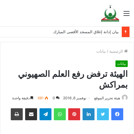
القائمة
بيان إدانة إغلاق المسجد الأقصى المبارك
الرئيسية
/
بيانات
بيانات
الهيئة ترفض رفع العلم الصهيوني
بمراكش
هيئة تحرير الموقع
نوفمبر 6, 2016
0
681
دقيقة واحدة
فيسبوك
تويتر
لينكدإن
بينتيريست
واتساب
تيلقرام
مشاركة عبر البريد
طباعة