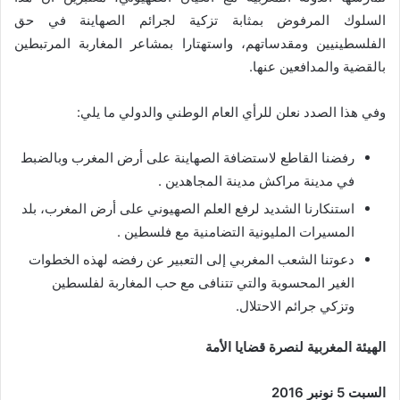
السلوك المرفوض بمثابة تزكية لجرائم الصهاينة في حق
الفلسطينيين ومقدساتهم، واستهتارا بمشاعر المغاربة المرتبطين
بالقضية والمدافعين عنها
.
وفي هذا الصدد نعلن للرأي العام الوطني والدولي ما يلي:
رفضنا القاطع لاستضافة الصهاينة على أرض المغرب وبالضبط
في مدينة مراكش مدينة المجاهدين .
استنكارنا الشديد لرفع العلم الصهيوني على أرض المغرب، بلد
المسيرات المليونية التضامنية مع فلسطين .
دعوتنا الشعب المغربي إلى التعبير عن رفضه لهذه الخطوات
الغير المحسوبة والتي تتنافى مع حب المغاربة لفلسطين
وتزكي جرائم الاحتلال.
الهيئة المغربية لنصرة قضايا الأمة
السبت 5 نونبر 2016