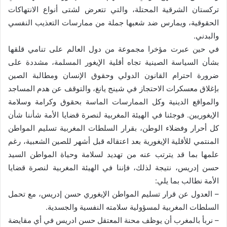
تركستان الشرقية المحتلة، والتي تتعرض لشتى أنواع الانتهاكات
الحقوقية، ويمارس ضد شعبها جملة من ممارسات التعذيب النفسي
والبدني.
في حين عبرت مؤخرا مجموعة من دول العالم على تنامي قلقها
بشأن السياسة الصينية تجاه أقلية الإيغور المسلمة، مشددة على
ضرورة احترام القانون الدولي وحقوق الإنسان ومطالبة الصين
بإغلاق معسكرات الاحتجاز في شينج يانغ، والتوقف عن هدم المساجد
والمواقع الدينية وكل الممارسات الماسة بحقوق وكرامة وسلامة
الإيغوريين. فوجئنا في الهيئة المغربية لنصرة قضايا الأمة شأننا شأن
كل أحرار وفضلاء الوطن، بقرار السلطات المغربية تسليم المواطن
المنتمي للأقلية الإيغورية بعد اعتقاله قبل أشهر للصين الشعبية، رغم
علمها بما قد يترتب عنه من تهديد لسلامة وحياة المواطن السيد
حسن إدريس، نتيجة لذلك، فإننا في الهيئة المغربية لنصرة قضايا
الأمة نطالب بما يلي:
– العدول عن قرار تسليم المواطن الإيغوري حسن إدريس، مع تحمل
السلطات المغربية لمسؤولية سلامته النفسية والجسدية.
– نربأ بالمغرب أن يوظف محنة المعتقل حسن ادريس في أي مقايضة