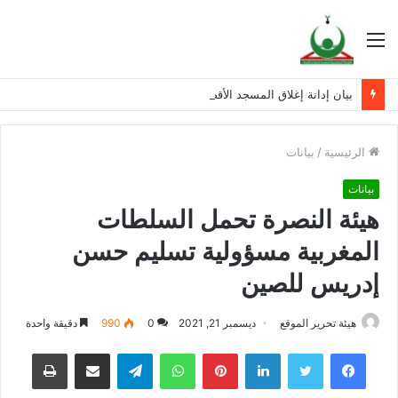
القائمة
بيان إدانة إغلاق المسجد الأقصى المبارك
الرئيسية
/
بيانات
بيانات
هيئة النصرة تحمل السلطات
المغربية مسؤولية تسليم حسن
إدريس للصين
هيئة تحرير الموقع
ديسمبر 21, 2021
0
990
دقيقة واحدة
فيسبوك
تويتر
لينكدإن
بينتيريست
واتساب
تيلقرام
مشاركة عبر البريد
طباعة