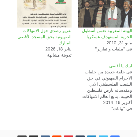
الهيئة المغربية ضمن أسطول
تقرير رصدي حول الانتهاكات
الحرية المستهدف عسكريا
الصهيونية بحق المسجد الأقصى
مايو 31, 2010
المبارك
في "ملفات و تقارير"
يناير 18, 2026
تدوينة مشابهة
لبيك يا أقصى
في حلقة جديدة من حلقات
الاجرام الصهيوني في حق
الشعب الفلسطيني الابي
ومقدساته بارض فلسطين
الحبيبة، يتابع العالم الانتهاكات
أكتوبر 16, 2014
الخطيرة التي يتعرض لها
في "بيانات"
المسجد الاقصى من طرف
الجماعات الصهيونية المتطرفة
وقوات الاحتلال في الآونة
الاخيرة . لقد تابعت الهيئة
المغربية لنصرة قضايا الامة