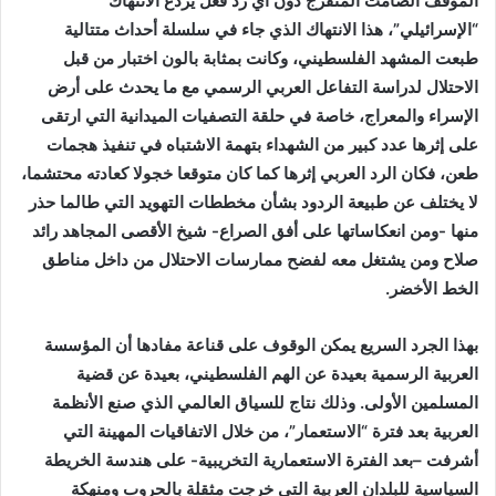
الموقف الصامت المتفرج دون أي رد فعل يردع الانتهاك
“الإسرائيلي”، هذا الانتهاك الذي جاء في سلسلة أحداث متتالية
طبعت المشهد الفلسطيني، وكانت بمثابة بالون اختبار من قبل
الاحتلال لدراسة التفاعل العربي الرسمي مع ما يحدث على أرض
الإسراء والمعراج، خاصة في حلقة التصفيات الميدانية التي ارتقى
على إثرها عدد كبير من الشهداء بتهمة الاشتباه في تنفيذ هجمات
طعن، فكان الرد العربي إثرها كما كان متوقعا خجولا كعادته محتشما،
لا يختلف عن طبيعة الردود بشأن مخططات التهويد التي طالما حذر
منها -ومن انعكاساتها على أفق الصراع- شيخ الأقصى المجاهد رائد
صلاح ومن يشتغل معه لفضح ممارسات الاحتلال من داخل مناطق
الخط الأخضر.
بهذا الجرد السريع يمكن الوقوف على قناعة مفادها أن المؤسسة
العربية الرسمية بعيدة عن الهم الفلسطيني، بعيدة عن قضية
المسلمين الأولى. وذلك نتاج للسياق العالمي الذي صنع الأنظمة
العربية بعد فترة “الاستعمار”، من خلال الاتفاقيات المهينة التي
أشرفت –بعد الفترة الاستعمارية التخريبية- على هندسة الخريطة
السياسية للبلدان العربية التي خرجت مثقلة بالحروب ومنهكة