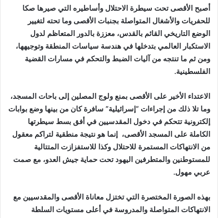
أصبح الأقصى تحت سيطرة الاحتلال وأساطيره التي صيرها صكا
للحفريات والأشغال المتواصلة بجنبات الأقصى وما تحته لتغيير
الوضع التاريخي القائم بالقدس، معززة بالدور المتعاظم لدول
الاستكبار العالمي بتدخلها في هندسة سياسات المنطقة وتوجيهها،
ومن ثم ما تنتجه من آليات الضبط والتحكم في مسارات القضية
الفلسطينية.
الاعتداء الأخير على الأقصى بمنع ولوج المصلين إلى باحات المسجد،
وما تلا ذلك من إجراءات “إسرائيلية” سافرة كان من بينها وضع بوابات
إلكترونية تتحكم في دخول المقدسيين في أفق بسط سيطرتها
الكاملة على المسجد الأقصى، إنما هو نتيجة منطقية لتراكم معقول
من الانتهاكات المستمرة للاحتلال وكذا للاستفزازت المتتالية
للمستوطنين والمتطرفين اليهود تحت حماية جيش العدو، مع صمت
عربي مهول.
بهذه الصورة المختصرة التي تختزل معاناة الأقصى والمقدسيين مع
الانتهاكات المتواصلة والمدروسة في أعلى مستويات السلطة