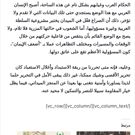
الحكام العرب وغيابهم بشكل تام عن هذه الساحة، أصبح الإنسان
العربي مع هذا الوضع يستجدي حتى تلك البيانات التي لا تقدم ولا
تؤخر، ذلك أن الصراع فعْل في الميدان يختبر مشروعية السلطة
العربية وغيرة مسؤوليها، أما الشعوب في حالتها المزرية فلا تلام، ولا
يصح مع الوضع القائم بأن ينتقص من فاعلية حركتهم من خلال
الوقفات والمسيرات ومختلف التظاهرات عملا بـ “أضعف الإيمان”،
كون المسؤولية الأعظم تقع على عاتق دولها.
وعليه، فإنه متى تحررنا من ربقة الاستبداد وأغلال الاستعباد كان
تحرير الأقصى وشيك ممكنا، غير ذلك يبقى الأمل في التحرير حلما
لذيذا يساورنا وأمنية نتغنى بها بعيدا عن المنجز الميداني، فيما يظل
خيار المقاومة سبيلا للنصر والتمكين لا محيد عنه.
[/vc_column_text][/vc_column][/vc_row]
مرتبط