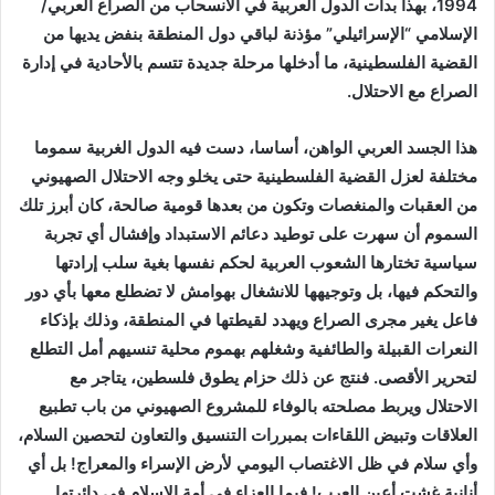
1994، بهذا بدأت الدول العربية في الانسحاب من الصراع العربي/
الإسلامي “الإسرائيلي” مؤذنة لباقي دول المنطقة بنفض يديها من
القضية الفلسطينية، ما أدخلها مرحلة جديدة تتسم بالأحادية في إدارة
الصراع مع الاحتلال.
هذا الجسد العربي الواهن، أساسا، دست فيه الدول الغربية سموما
مختلفة لعزل القضية الفلسطينية حتى يخلو وجه الاحتلال الصهيوني
من العقبات والمنغصات وتكون من بعدها قومية صالحة، كان أبرز تلك
السموم أن سهرت على توطيد دعائم الاستبداد وإفشال أي تجربة
سياسية تختارها الشعوب العربية لحكم نفسها بغية سلب إرادتها
والتحكم فيها، بل وتوجيهها للانشغال بهوامش لا تضطلع معها بأي دور
فاعل يغير مجرى الصراع ويهدد لقيطتها في المنطقة، وذلك بإذكاء
النعرات القبيلة والطائفية وشغلهم بهموم محلية تنسيهم أمل التطلع
لتحرير الأقصى. فنتج عن ذلك حزام يطوق فلسطين، يتاجر مع
الاحتلال ويربط مصلحته بالوفاء للمشروع الصهيوني من باب تطبيع
العلاقات وتبيض اللقاءات بمبررات التنسيق والتعاون لتحصين السلام،
وأي سلام في ظل الاغتصاب اليومي لأرض الإسراء والمعراج! بل أي
أنانية غشت أعين العرب! فيما العزاء في أمة الإسلام في دائرتها