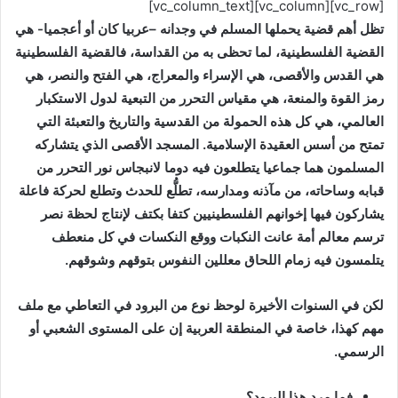
[vc_row][vc_column][vc_column_text]
تظل أهم قضية يحملها المسلم في وجدانه –عربيا كان أو أعجميا- هي
القضية الفلسطينية، لما تحظى به من القداسة، فالقضية الفلسطينية
هي القدس والأقصى، هي الإسراء والمعراج، هي الفتح والنصر، هي
رمز القوة والمنعة، هي مقياس التحرر من التبعية لدول الاستكبار
العالمي، هي كل هذه الحمولة من القدسية والتاريخ والتعبئة التي
تمتح من أسس العقيدة الإسلامية. المسجد الأقصى الذي يتشاركه
المسلمون هما جماعيا يتطلعون فيه دوما لانبجاس نور التحرر من
قبابه وساحاته، من مآذنه ومدارسه، تطلُّع للحدث وتطلع لحركة فاعلة
يشاركون فيها إخوانهم الفلسطينيين كتفا بكتف لإنتاج لحظة نصر
ترسم معالم أمة عانت النكبات ووقع النكسات في كل منعطف
يتلمسون فيه زمام اللحاق معللين النفوس بتوقهم وشوقهم.
لكن في السنوات الأخيرة لوحظ نوع من البرود في التعاطي مع ملف
مهم كهذا، خاصة في المنطقة العربية إن على المستوى الشعبي أو
الرسمي
.
فما مرد هذا البرود؟