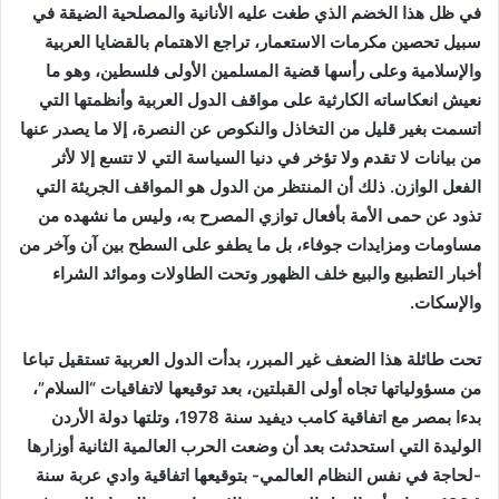
في ظل هذا الخضم الذي طغت عليه الأنانية والمصلحية الضيقة في
سبيل تحصين مكرمات الاستعمار، تراجع الاهتمام بالقضايا العربية
والإسلامية وعلى رأسها قضية المسلمين الأولى فلسطين، وهو ما
نعيش انعكاساته الكارثية على مواقف الدول العربية وأنظمتها التي
اتسمت بغير قليل من التخاذل والنكوص عن النصرة، إلا ما يصدر عنها
من بيانات لا تقدم ولا تؤخر في دنيا السياسة التي لا تتسع إلا لأثر
الفعل الوازن. ذلك أن المنتظر من الدول هو المواقف الجريئة التي
تذود عن حمى الأمة بأفعال توازي المصرح به، وليس ما نشهده من
مساومات ومزايدات جوفاء، بل ما يطفو على السطح بين آن وآخر من
أخبار التطبيع والبيع خلف الظهور وتحت الطاولات وموائد الشراء
والإسكات.
تحت طائلة هذا الضعف غير المبرر، بدأت الدول العربية تستقيل تباعا
من مسؤولياتها تجاه أولى القبلتين، بعد توقيعها لاتفاقيات “السلام”،
بدءا بمصر مع اتفاقية كامب ديفيد سنة 1978، وتلتها دولة الأردن
الوليدة التي استحدثت بعد أن وضعت الحرب العالمية الثانية أوزارها
-لحاجة في نفس النظام العالمي- بتوقيعها اتفاقية وادي عربة سنة