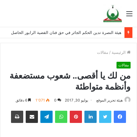
القائمة
هيئة النصرة تدين الحكم الجائر في حق فنان القضية الرابور الحاصل
الرئيسية
/
مقالات
مقالات
من لك يا أقصى.. شعوب مستضعفة
وأنظمة متواطئة
هيئة تحرير الموقع
يوليو 30, 2017
0
1٬071
6 دقائق
فيسبوك
تويتر
لينكدإن
بينتيريست
واتساب
تيلقرام
مشاركة عبر البريد
طباعة