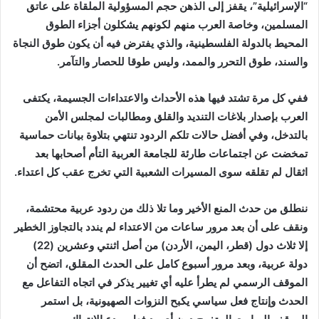
“الإسرائيلية”، يقفز إلى الذهن حجم المسؤولية الملقاة على عاتق
المسلمين، وخاصة العرب منهم لكونهم يشكلون أجزاء الطوق
المحيط بالدولة الفلسطينية، والذي يفترض فيه أن يكون طوق النجاة
والسند، طوق التحرر والممد، وليس طوقا للحصار والتآمر.
ففي كل مرة تشتد فيها هذه الأحداث والاعتداءات الجسيمة، يكتفى
العرب بإصدار بلاغات التنديد والقلق ومطالبات لمجلس الأمن
بالتدخل، وفي أفضل حالات تلكم الردود تنتهي بتلاوة بيانات حماسية
تمخضت عن اجتماعات طارئة للجامعة العربية التأم أصحابها بعد
اثقال لم تقلقه سوى المسيرات الشعبية التي تخرج عقب كل اعتداء.
ننطلق من حدث المنع الأخير وما تلا ذلك من ردود عربية محتشمة،
ونقف على أن بعد مرور ساعات من الاعتداء لم يندد بالتجاوز الخطير
إلا ثلاث دول (قطر، اليمن، الأردن) من أصل اثنتي وعشرين (22)
دولة عربية، وبعد مرور أسبوع كامل على الحدث المقلق، اتضح أن
الموقف الرسمي لم يطرأ عليه أي تغيير يذكر في اتجاه التفاعل مع
الحدث وإنتاج فعل سياسي يكبح النزوات الصهيونية، بل استمر