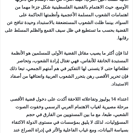
الأوسع، حيث الاهتمام بالقضية الفلسطينية ش
كل جزءا مهما من
اهتمامات
الشعوب المسلمة الأعجمية وأنظمتها الحاكمة على
السواء، بينما ظلت الشعوب المستضعفة بالاستبداد وحيدة تنافح عن
القضية بحسب ما تستطيع في ظل سيف القمع والظلم المسلط على
رقابها.
لذا فإن أكثر ما يصيب مقاتل القضية الأولى للمسلمين هو الأنظمة
المستبدة الخانقة للأنفاس، فهي تغتال إرادة الشعوب، وتحاصر
تطلعاتها حتى لا يتسنى لها التفكير في هم أمتهم الجمعي، تبعا ذلك
فإن تحرير الأقصى رهن بتحرر الشعوب العربية وانعتاقها من أصفاد
الاستبداد.
اعتداء 14 يوليوز وتفاعلاته اللاحقة أكدت على دخول قضية الأقصى
مرحلة مصيرية لغياب الاهتمام العربي الرسمي وخفوت الصوت
الشعبي، طبعا، مع ما بين المستويين من الفارق في حجم
المسؤوليات، لذلك لا يليق بمؤسسات في مستوى الدولة الاكتفاء
بسياسة البيانات، ومع غياب الفاعلية والأثر في إدراة الصراع عند