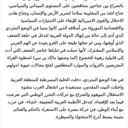
بالصراع بين جناحين متناقضين على المستوى الميداني والسياسي،
جناح اتخذ من المقاومة سلاحا لتحرير الأرض والإنسان، وجناح هادن
الاحتلال والقوى الامبريالية للإبقاء على الامتيازات السياسية
والاقتصادية الموروثة من أسلافه الذين كانوا سببا في الوضع المتردي
الذي أدى إلى حالة من إنهاك الدولة العربية لتدخل في حلقة الضعف
الذي أوهنها، ومن ثم جعلها طيعة على الغزو بعيدة عن الهم العربي
والإسلامي المشترك، لأنها حملت في ثناياها عناصر الضعف التي أدت
إلى قابيلية رهيبة للخضوع (كما وصفها مالك بن نبي) لسطوة الغزاة
المتربصين بالثروات والموارد المتطلعين لفتح مجالات حيوية لدولهم.
في هذا الوضع المتردي، دخلت الخلية المسرطنة للمنطقة العربية
واحتلت البيت المقدس، مستفيدة من انشغال العرب بنشوة
الاستقلال الموهوم والصراع مع حركات التحرر الوطني التي تعرضت
فيما بعد للإقصاء، لتدخل الأنظمة العربية الضعيفة –ابتداء- في حرب
مع أبناء الوطن، في حركة مصرة على الاستفراد بالحكم والغنائم
متيمة ببسط أذرع الاستحواذ والسيطرة.