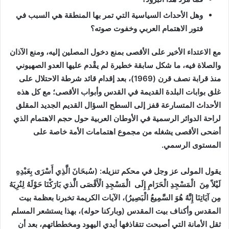
وهل الأحداث السياسية التي تمر بها المنطقة هي السبب في
فتور الاهتمام العربي وخفوت صوته؟
مع الاعتداء الأخير على الأقصى بمنع دخول المصلين إليه، ومنع الآذان
والصلاة فيه، ما شكل سابقة خطيرة لم يقْدم عليها العدو الصهيوني
منذ قرابة نصف قرن (1969)، بعد إقدام قائد شرطة الاحتلال على
غلق بوابات البلدة القديمة في القدس وأبواب الأقصى؛ مع كل هذه
الأحداث المتسارعة قفز إلى السطح السؤال القديم الجديد المقلق
لراحة الدوائر الرسمية في الأوطان العربية حول حجم الاهتمام الذي
أضحى الأقصى يشغله من مجموع اهتمامات الأمة خاصة على
المستوى الرسمي.
يقول المولى عز وجل في محكم تنزيله: (سُبحَانَ الَّذِي أَسْرَى بِعَبْدِهِ
لَيْلاً مِنَ الْمَسْجِدِ الْحَرَامِ إِلَى الْمَسْجِدِ الْأَقْصَى الَّذي بَارَكْنَا حَوْلَهُ لِنُرِيَهُ
مِن آيَاتِنَا إِنَّهُ هُوَ السَّمِيعُ الْبَصِيرُ)، الآيات الكريمة تخبرنا بعظمة بيت
المقدس وأكناف بيت المقدس (وباركنا حوله)، بهذا يستشعر المسلم
ثقل الأمانة التي أصبحت تتقاذفها أيدي اليهود ومخططاتهم، بعد أن