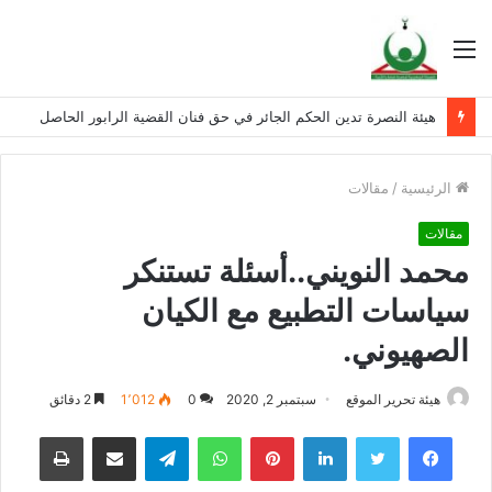
القائمة
هيئة النصرة تدين الحكم الجائر في حق فنان القضية الرابور الحاصل
الرئيسية
/
مقالات
مقالات
محمد النويني..أسئلة تستنكر
سياسات التطبيع مع الكيان
الصهيوني.
هيئة تحرير الموقع
سبتمبر 2, 2020
0
1٬012
2 دقائق
فيسبوك
تويتر
لينكدإن
بينتيريست
واتساب
تيلقرام
مشاركة عبر البريد
طباعة