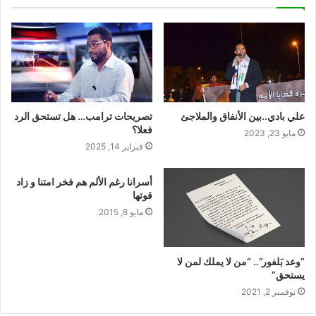
علي بادي..بين الأنفاق والملاجئ
تصريحات ترامب… هل تستحق الرد
فعلا؟
مايو 23, 2023
فبراير 14, 2025
أسرانا رغم الألم هم فخر امتنا و زاد
قوتها
مايو 8, 2015
“وعد بَلفور”.. “من لا يملك لمن لا
يستحق”
نوفمبر 2, 2021