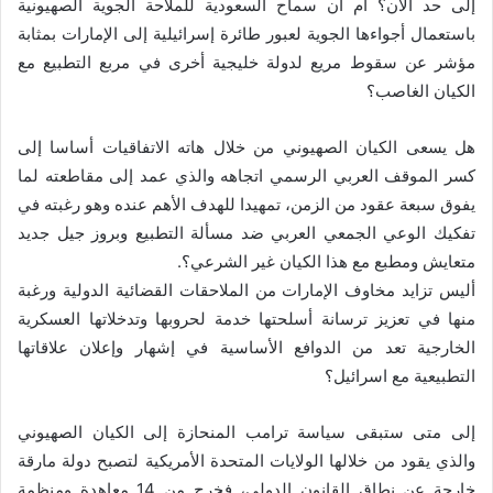
إلى حد الآن؟ أم أن سماح السعودية للملاحة الجوية الصهيونية
باستعمال أجواءها الجوية لعبور طائرة إسرائيلية إلى الإمارات بمثابة
مؤشر عن سقوط مريع لدولة خليجية أخرى في مربع التطبيع مع
الكيان الغاصب؟
هل يسعى الكيان الصهيوني من خلال هاته الاتفاقيات أساسا إلى
كسر الموقف العربي الرسمي اتجاهه والذي عمد إلى مقاطعته لما
يفوق سبعة عقود من الزمن، تمهيدا للهدف الأهم عنده وهو رغبته في
تفكيك الوعي الجمعي العربي ضد مسألة التطبيع وبروز جيل جديد
متعايش ومطبع مع هذا الكيان غير الشرعي؟.
أليس تزايد مخاوف الإمارات من الملاحقات القضائية الدولية ورغبة
منها في تعزيز ترسانة أسلحتها خدمة لحروبها وتدخلاتها العسكرية
الخارجية تعد من الدوافع الأساسية في إشهار وإعلان علاقاتها
التطبيعية مع اسرائيل؟
إلى متى ستبقى سياسة ترامب المنحازة إلى الكيان الصهيوني
والذي يقود من خلالها الولايات المتحدة الأمريكية لتصبح دولة مارقة
خارجة عن نطاق القانون الدولي، فخرج من 14 معاهدة ومنظمة