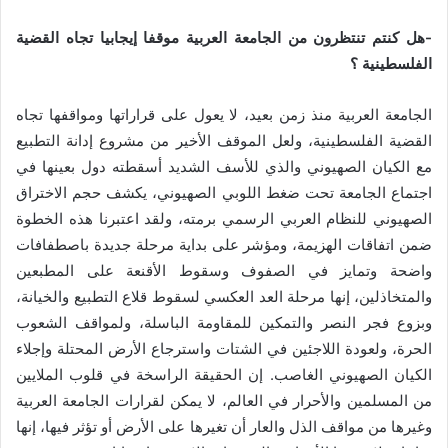
-هل كنتم تنتظرون من الجامعة العربية موقفا إيجابيا تجاه القضية
الفلسطينية ؟
الجامعة العربية منذ زمن بعيد، لا يعول على قراراتها ومواقفها تجاه
القضية الفلسطينية، ولعل الموقف الأخير من مشروع إدانة التطبيع
مع الكيان الصهيوني والذي للأسف الشديد أسقطته دول بعينها في
اجتماع الجامعة تحت ضغط اللوبي الصهيوني، يكشف حجم الاختراق
الصهيوني للنظام العربي الرسمي برمته، ولقد اعتبرنا هذه الخطوة
ضمن اتفاقات الهزيمة، ومؤشر على بداية مرحلة جديدة باصطفافات
واضحة وتمايز في الصفوف وسقوط الأقنعة على المطبعين
والمتخاذلين، إنها مرحلة العد العكسي لسقوط قلاع التطبيع والخيانة،
وبزوع فجر النصر والتمكين للمقاومة الباسلة، ولمواقف الشعوب
الحرة، ولعودة اللاجئين في الشتات واسترجاع الأرض المحتلة وإجلاء
الكيان الصهيوني الغاصب. إن الحقيقة الراسخة في قلوب الملايين
من المسلمين والأحرار في العالم، لا يمكن لقرارات الجامعة العربية
وغيرها من مواقف الذل والعار أن تغيرها على الأرض أو تؤثر فيها، إنها