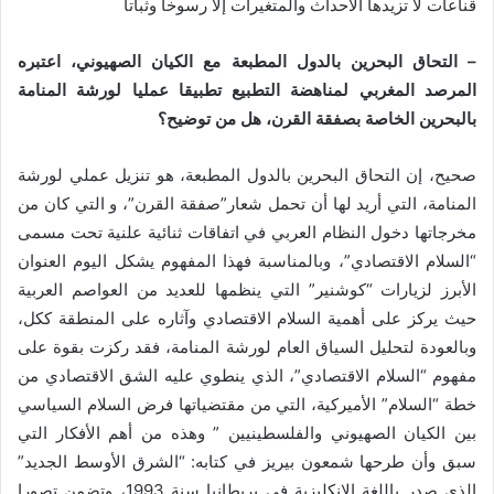
قناعات لا تزيدها الأحداث والمتغيرات إلا رسوخا وثباتا
– التحاق البحرين بالدول المطبعة مع الكيان الصهيوني، اعتبره
المرصد المغربي لمناهضة التطبيع تطبيقا عمليا لورشة المنامة
بالبحرين الخاصة بصفقة القرن، هل من توضيح؟
صحيح، إن التحاق البحرين بالدول المطبعة، هو تنزيل عملي لورشة
المنامة، التي أريد لها أن تحمل شعار”صفقة القرن”، و التي كان من
مخرجاتها دخول النظام العربي في اتفاقات ثنائية علنية تحت مسمى
“السلام الاقتصادي”، وبالمناسبة فهذا المفهوم يشكل اليوم العنوان
الأبرز لزيارات “كوشنير” التي ينظمها للعديد من العواصم العربية
حيث يركز على أهمية السلام الاقتصادي وآثاره على المنطقة ككل،
وبالعودة لتحليل السياق العام لورشة المنامة، فقد ركزت بقوة على
مفهوم “السلام الاقتصادي”، الذي ينطوي عليه الشق الاقتصادي من
خطة “السلام” الأميركية، التي من مقتضياتها فرض السلام السياسي
بين الكيان الصهيوني والفلسطينيين ” وهذه من أهم الأفكار التي
سبق وأن طرحها شمعون بيريز في كتابه: “الشرق الأوسط الجديد”
الذي صدر باللغة الإنكليزية في بريطانيا سنة 1993، وتضمن تصورا