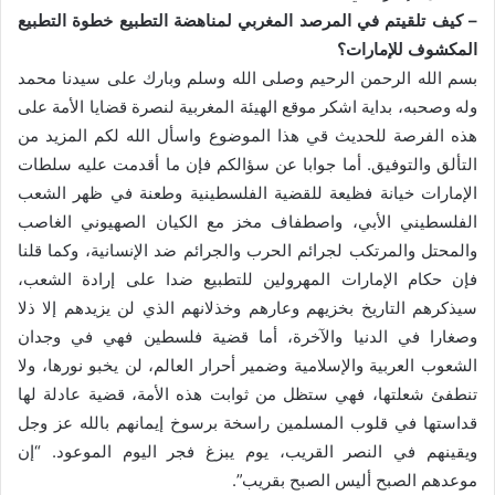
– كيف تلقيتم في المرصد المغربي لمناهضة التطبيع خطوة التطبيع
المكشوف للإمارات؟
بسم الله الرحمن الرحيم وصلى الله وسلم وبارك على سيدنا محمد
وله وصحبه، بداية اشكر موقع الهيئة المغربية لنصرة قضايا الأمة على
هذه الفرصة للحديث قي هذا الموضوع واسأل الله لكم المزيد من
التألق والتوفيق. أما جوابا عن سؤالكم فإن ما أقدمت عليه سلطات
الإمارات خيانة فظيعة للقضية الفلسطينية وطعنة في ظهر الشعب
الفلسطيني الأبي، واصطفاف مخز مع الكيان الصهيوني الغاصب
والمحتل والمرتكب لجرائم الحرب والجرائم ضد الإنسانية، وكما قلنا
فإن حكام الإمارات المهرولين للتطبيع ضدا على إرادة الشعب،
سيذكرهم التاريخ بخزيهم وعارهم وخذلانهم الذي لن يزيدهم إلا ذلا
وصغارا في الدنيا والآخرة، أما قضية فلسطين فهي في وجدان
الشعوب العربية والإسلامية وضمير أحرار العالم، لن يخبو نورها، ولا
تنطفئ شعلتها، فهي ستظل من ثوابت هذه الأمة، قضية عادلة لها
قداستها في قلوب المسلمين راسخة برسوخ إيمانهم بالله عز وجل
ويقينهم في النصر القريب، يوم يبزغ فجر اليوم الموعود. “إن
موعدهم الصبح أليس الصبح بقريب”.