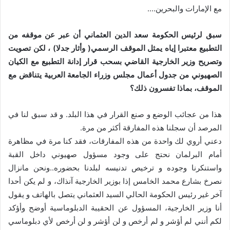
مع الإمارات والبحرين….
سبق لرئيس الحكومة سعد الدين العثماني أن عبر عن موقفه من
التطبيع معتبرا إياه يمثل الموقف الرسمي( وأثار جدلا) ، لكن تصويت
وتصريح وزير الخارجية القاضي بسحب قرار إدانة التطبيع مع الكيان
الصهيوني من جدول أعمال مجلس وزراء الجامعة العربية يتناقض مع
الموقف، بماذا تفسرون ذلك؟
هذا من عجائب الوضع و صنع القرار في هذا البلد. و قد سبق لنا في
المرصد أن سجلنا هذه المفارقة أكثر من مرة.
دعني أروي لك واحدة من هذه المفارقات، فقد كنا مرة في مظاهرة
أمام البرلمان نحتج على وجود مسؤول صهيوني داخل القبة
واستنكرنا وجوده و ترخيص تدنيسه لبلدنا بحضوره..ونحن مانزال
نصرخ بشارع محمد الخامس إذا بوزير الخارجية آنذاك، و لم يكن أحدا
آخر غير رئيس الحكومة الحالي السيد العثماني يتصل بالهاتف و يقول
أنا وزير الخارجية، المسؤول عن الحقيبة الدبلوماسية أوضح وأؤكد
لكم أنني لم أؤشر و لم أرخص و لن أؤشر و لن أرخص لأي دبلوماسي