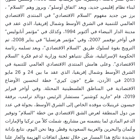
لبناء نظام إقليمي جديد، وبعد “اتفاق أوسلو”، وبروز وهم “السلام” ،
برز من جديد مفهوم “السلام الاقتصادي” في المنتدى الاقتصادي
العالمي للتنمية في الشرق الأوسط وشمال إفريقيا، الذي عقد في
مدينة الدار البيضاء في أكتوبر 1994، وكذلك في “مؤتمر أنابوليس”
في أواخر نوفمبر 2007، وفي “مؤتمر هرتسليا” في يناير 2008، تم
الترويج بقوة لسلوك طريق “السلام الاقتصادي”، وبعد تسلمه رئاسة
الحكومة الإسرائيلية، شكّل نتنياهو لجنة وزارية لدعم فكرة “السلام
الاقتصادي”. وعلى هامش المنتدى الاقتصادي العالمي للتنمية في
الشرق الأوسط وشمال إفريقيا، الذي عقد ما بين 24 و 26 مايو
2013 في الأردن، طرح “جون كيري” خطة لتحسين الأوضاع
الاقتصادية في المناطق الفلسطينية المحتلة. وفي أواخر فبراير
2019، قام “جاريد كوشنير” مستشار الرئيس دونالد ترامب، برفقة
جيسون غرينبلات موفده الخاص إلى الشرق الأوسط، بجولة في عدد
من دول المنطقة لعرض الشق الاقتصادي من خطة “السلام” وتوفير
الدعم المادي لما يتضمنه من مشاريع، شملت كلاً من تركيا والإمارات
وعُمان والبحرين والعربية السعودية وقطر. وها نحن اليوم، نتابع بإدانة
شديدة نتائج هذا المسار من خلال تفعيل اتفاقات الهزيمة والعار علنا