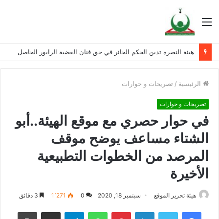
القائمة
هيئة النصرة تدين الحكم الجائر في حق فنان القضية الرابور الحاصل
الرئيسية
/
تصريحات و حوارات
تصريحات و حوارات
في حوار حصري مع موقع الهيئة..أبو
الشتاء مساعف يوضح موقف
المرصد من الخطوات التطبيعية
الأخيرة
هيئة تحرير الموقع
سبتمبر 18, 2020
0
1٬271
3 دقائق
فيسبوك
تويتر
لينكدإن
بينتيريست
واتساب
تيلقرام
مشاركة عبر البريد
طباعة