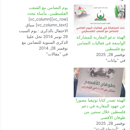
يوم التضامن مع الشعب
الفلسطيني، مأساة تتجدد
[vc_row][vc_column]
[vc_column_text] سياق
الاحتفال بالذكرى : يوم السبت
29 نونبر 2014 تحل علينا
الهيئة تدعو المغاربة للمشاركة
الذكرى السنوية للتضامن مع
الواسعة في فعاليات التضامن
نوفمبر 28, 2014
الشعب الفلسطيني وهو اليوم
مع فلسطين
في "مقالات"
الذي أعلنته الجمعية العامة
نوفمبر 28, 2025
للأمم المتحدة عام 1977 يوما
في "بيانات"
عالميا للتضامن مع شعب
فلسطين المحتل ليوافق صدور
قرار الأمم المتحدة رقم 181
في 29 نوفمبر سنة 1947
بتقسيم فلسطين إلى…
الهيئة تصدر كتابا توثيقيا مصورا
عن جهود المغاربة في دعم
فلسطين خلال سنتين من
طوفان الأقصى
نوفمبر 28, 2025
في "أنشطة الهيئة"