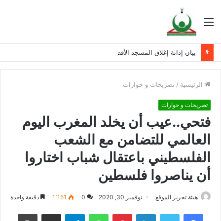
القائمة
بيان إدانة إغلاق المسجد الأقصى المبارك
الرئيسية
/
تصريحات و حوارات
تصريحات و حوارات
فتحي..عيب أن يخلد المغرب اليوم
العالمي للتضامن مع الشعب
الفلسطيني باعتقال شباب اختاروا
أن يناصروا فلسطين
هيئة تحرير الموقع
نوفمبر 30, 2020
0
1٬151
دقيقة واحدة
فيسبوك
تويتر
لينكدإن
بينتيريست
واتساب
تيلقرام
مشاركة عبر البريد
طباعة