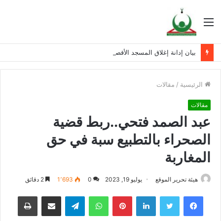
القائمة
بيان إدانة إغلاق المسجد الأقصى المبارك
الرئيسية
/
مقالات
مقالات
عبد الصمد فتحي..ربط قضية
الصحراء بالتطبيع سبة في حق
المغاربة
هيئة تحرير الموقع
يوليو 19, 2023
0
1٬693
2 دقائق
فيسبوك
تويتر
لينكدإن
بينتيريست
واتساب
تيلقرام
مشاركة عبر البريد
طباعة