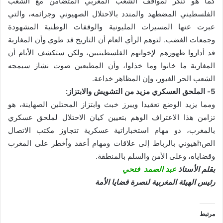
كما هو تنكر لمواقف الشعب المغربي المتضامن مع الشعب
الفلسطيني المضطهد والمندد بالاحتلال الصهيوني وجرائمه، والتي
عبرت عنها المسيرات المليونية والوقفات الوطنية المشهودة
وجمعات الغضب. لتوهم الرأي العام أن التاريخ قد طوي وأن المغاربة
قد أداروا ظهورهم لإخوانهم الفلسطينيين، ولكن ستكشف الأيام أن
المغاربة ما خانوا وما خذلوا، وأن المطبعين صوت نشاز سيمجه
الشعب الحر الغيور، وإن المظاهر خداعة.
5- الملحق العسكري مزيد من التشويش والابتزاز:
ومما يزيد الوضع تعقيدا ويبرز خبث وابتزاز المحتلين الصهاينة، هو
تزامن هذا الاعتراف الوهم بتعيين كيان الاحتلال لملحق عسكري
بالمغرب، دو مهام استخباراتية عسكرية تتجاوز مكتب الاتصال
الصhهيوني بالرباط إلى علاقات ومهام أعقد وأخطر على المغرب
وقضاياه، وعلى الأمن والسلم بالمنطقة.
بقلم الأستاذ
عبد الصمد فتحي
رئيس الهيئة المغربية لنصرة قضايا الأمة
مرتبط