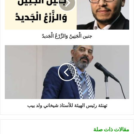
جنين الْجَنِينُ وَالزَّرْعُ الْجَديدُ
تهنئة رئيس الهيئة للأستاذ شيخاني ولد بيب
مقالات ذات صلة