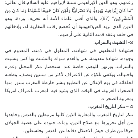
زعمهم، وهو الدين الإبراهيمي نسبة لإبراهيم عليه السلام،قال تعالى:
“مَا كَانَ إِبْرَاهِيمُ يَهُودِيًّا وَلَا نَصْرَانِيًّا وَلَٰكِن كَانَ حَنِيفًا مُّسْلِمًا وَمَا كَانَ مِنَ
الْمُشْرِكِينَ” (67)، والذي أفتى علماء الأمة أنه تحريف وردة، وهو
الدين الذي تريد الصhهيونية أن تُخضع رقاب المغاربة له، بإدخالهم
في حلفه وعقد قمته الثانية على أرضهم.
3- التشبث بالسراب:
فشهادة المطعون في شهادته، المعلول في ذمته، المعدوم في
وجوده، شهادة معدومة، هي والعدم سواء. والتشبث بها كمن يتشبث
بالسراب، ويرتهن للوهم، خاصة عند استحضار مكر المحتل وغدره
واحتياله، ويكفي تلكؤه عن الاعتراف لأكثر من سنتين ونصف، وطعنه
لحلفائه في يوم الإعلان عن التطبيع بنشر خارطة المغرب مبتور منها
الصحراء الغربية، في الوقت الذي يشيد فيه المغرب باعتراف امريكا
بمغربية الصحراء.
4 – تنكر لتاريخ المغرب:
تنكر لتاريخ المغرب والمغاربة الذين كانوا مرتبطين بالقدس وجاهدوا
من أجل تحريرها مع صلاح الدين، ومات جنوده على هضبة الجولان
حرقا من طرف جيش الاحتلال دفاعا عن القدس وفلسطين،