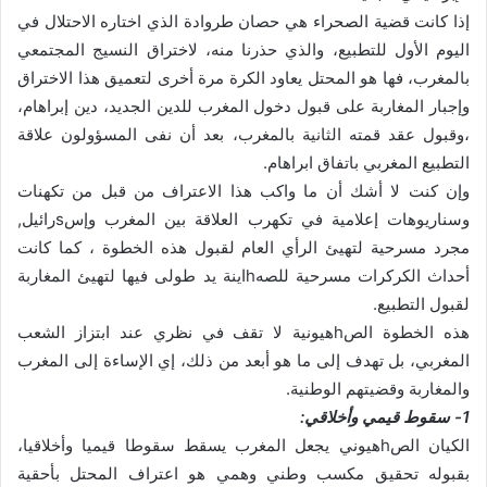
إذا كانت قضية الصحراء هي حصان طروادة الذي اختاره الاحتلال في
اليوم الأول للتطبيع، والذي حذرنا منه، لاختراق النسيج المجتمعي
بالمغرب، فها هو المحتل يعاود الكرة مرة أخرى لتعميق هذا الاختراق
وإجبار المغاربة على قبول دخول المغرب للدين الجديد، دين إبراهام،
،وقبول عقد قمته الثانية بالمغرب، بعد أن نفى المسؤولون علاقة
التطبيع المغربي باتفاق ابراهام.
وإن كنت لا أشك أن ما واكب هذا الاعتراف من قبل من تكهنات
وسناريوهات إعلامية في تكهرب العلاقة بين المغرب وإسsرائيل,
مجرد مسرحية لتهيئ الرأي العام لقبول هذه الخطوة ، كما كانت
أحداث الكركرات مسرحية للصهhاينة يد طولى فيها لتهيئ المغاربة
لقبول التطبيع.
هذه الخطوة الصhهيونية لا تقف في نظري عند ابتزاز الشعب
المغربي، بل تهدف إلى ما هو أبعد من ذلك، إي الإساءة إلى المغرب
والمغاربة وقضيتهم الوطنية.
1- سقوط قيمي وأخلاقي:
الكيان الصhهيوني يجعل المغرب يسقط سقوطا قيميا وأخلاقيا،
بقبوله تحقيق مكسب وطني وهمي هو اعتراف المحتل بأحقية