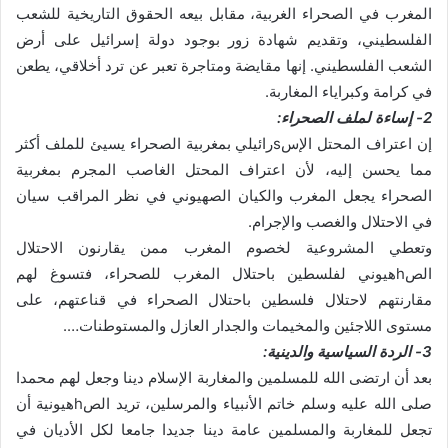
المغرب في الصحراء الغربية، مقابل بيعه الحقوق التاريخية للشعب
الفلسطيني، وتقديم شهادة زور بوجود دولة إسرائيل على أرض
الشعب الفلسطيني. إنها مقايضة ومتاجرة تعبر عن ترد أخلاقي، يطعن
في كرامة وكبراياء المغاربة.
2- إساءة لملف الصحراء:
إن اعتراف المحتل الإسsرائيلي بمغربية الصحراء يسيئ للملف أكثر
مما يحسن إليه، لأن اعتراف المحتل الغاصب المجرم بمغربية
الصحراء يجعل المغرب والكيان الصهيوني في نظر المراقب سيان
في الاحتلال والغصب والإجرام.
وتعطي المشروعية لخصوم المغرب ممن يقارنون الاحتلال
الصhهيوني لفلسطين باحتلال المغرب للصحراء، فتسوغ لهم
مقارنتهم لاحتلال فلسطين باحتلال الصحراء في قناعتهم، على
مستوى اللاجئين والمخيمات والجدار العازل والمستوطنات….
3- الردة السياسية والدينية:
بعد أن ارتضى الله للمسلمين والمغاربة الإسلام دينا وجعل لهم محمدا
صلى الله عليه وسلم خاتم الأنبياء والمرسلين، تريد الصhهيونية أن
تجعل للمغاربة والمسلمين عامة دينا جديدا جامعا لكل الأديان في