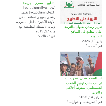
التطبيع القسري.. جريمة
[vc_row][vc_column]
[vc_column_text] بقلم:
رشدي بويبري تصاعدت في
الآونة الأخيرة، داخل المغرب،
وتيرة الأنشطة التطبيعية مع
تقرير رصدي بعنوان ..التربية
مايو 27, 2015
الكيان الصهيوني المجرم
على التطبيع في المناهج
في "مقالات"
والغاصب، وتعددت أنماطها
التعليمية
وصورها ما بين أنشطة سياسية
يناير 18, 2026
واقتصادية وثقافية وأخرى
في "بيانات"
رياضية. ومن المعلوم لدى
القاصي والداني أن النظام
المغربي هو من أكثر الأنظمة
العربية جرأة على التطبيع مع
الصهاينة واندفاعا في هذا…
عبد الصمد فتحي..تصريحات
ترامب بشأن تهجير الشعب
الفلسطيني: سقوطٌ أخلاقي
وقانوني
فبراير 14, 2025
في "تصريحات و حوارات"