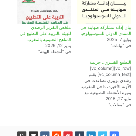
بيان إدانة مشاركة صهاينة في
ملخص التقرير الرصدي
المنتدى الدولي للسوسيولوجيا
للهيئة..التربية على التطبيع في
يوليو 7, 2025
المناهج التعليمية بالمغرب
في "بيانات"
يناير 12, 2026
في "أنشطة الهيئة"
التطبيع القسري.. جريمة
[vc_row][vc_column]
[vc_column_text] بقلم:
رشدي بويبري تصاعدت في
الآونة الأخيرة، داخل المغرب،
وتيرة الأنشطة التطبيعية مع
مايو 27, 2015
الكيان الصهيوني المجرم
في "مقالات"
والغاصب، وتعددت أنماطها
وصورها ما بين أنشطة سياسية
واقتصادية وثقافية وأخرى
رياضية. ومن المعلوم لدى
القاصي والداني أن النظام
المغربي هو من أكثر الأنظمة