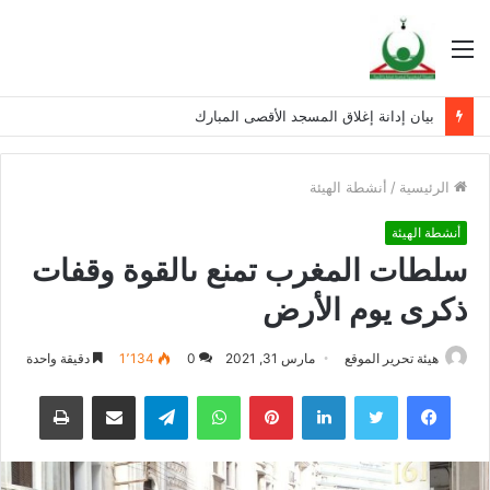
القائمة
بيان إدانة إغلاق المسجد الأقصى المبارك
الرئيسية
/
أنشطة الهيئة
أنشطة الهيئة
سلطات المغرب تمنع ىالقوة وقفات
ذكرى يوم الأرض
هيئة تحرير الموقع
مارس 31, 2021
0
1٬134
دقيقة واحدة
فيسبوك
تويتر
لينكدإن
بينتيريست
واتساب
تيلقرام
مشاركة عبر البريد
طباعة