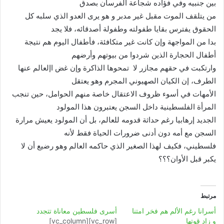
بين جنبيه وفي فؤاده شجاعة الفرسان بصدق
من يتلقف الموت مقبل غير مدبر و هو يرى العدو الذي سلبه كل
الحقوق يفترس بقايا طفولته وطفولة أصدقائه، فلا يجد
بدا من المواجهة وإن كانت غير متكافئة، فأطفال اليوم هم نتيجة
أطفال الحجارة الذين شردوا من بيوتهم وأرضهم
وارتكبت في حقهم مجازر لا تمحوها الذاكرة وإن غض اإلعالم عنها
الطرف، إن الكيان الصهيوني المجرم وهو يعتقل
الأمهات في أسوء ظروف الاعتقال خاصة منهم الحوامل، حين تنجب
المرأة الفلسطينية داخل السجن يعتبرون هذا المولود
الجديد إرهابيا رغم حداثة قدومه للعالم، بل أن المولود يعيش مرارة
السجن مع أمه دون أدنى ضرورات الحياة فقط لأنه
فلسطيني، فكيف لهذا الصغير الذي حاكمه العالم وهو رضيع أن لا
يكبر قبل الأوان؟؟؟
مرتبط
أسرانا رغم الألم هم فخر امتنا
أسرى فلسطين معاناة تتجدد
و زاد قوتها
[vc_row][vc_column]