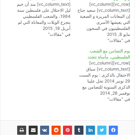
[vc_row][vc_column]
[vc_column_text] منذ أن خيم
[vc_column_text] سعيد جناح
ليل الاحتلال على فلسطين سنة
إن المعانات المريرة و الصعبة
1984، والشعب الفلسطيني
التي يعيشها الأسرى
يتجرع الويلات والمعاناة التي لم
الفلسطينيون في السجون
أبريل 18, 2015
يسلم منها أبناء الشعب من
مايو 8, 2015
الاسرائلية و التي لا شك ذاق
في "مقالات"
مختلف الحيثيات والمشارب ما
في "مقالات"
مرارتها مئات الآلاف من جميع
بين قتيل أو معتقل أو مشرد.
أبناء الشعب الفلسطيني و
وللتحسيس بهذه المعاناة
يوم التضامن مع الشعب
العربي بجميع أطيافه و بكل
ولتعريف العالم بحقيقة الصهاينة
الفلسطيني، مأساة تتجدد
فئاته المجتمعية، علما أن
وعدوانيتهم، يخلد الشعب
[vc_row][vc_column]
السجان لا يميز فيها بين
الفلسطيني ومعه كل الأحرار
[vc_column_text] سياق
الأطفال و الشباب و الشيوخ و
ذكرى الأسير الفلسطيني
الاحتفال بالذكرى : يوم السبت
لا…
التي…
29 نونبر 2014 تحل علينا
الذكرى السنوية للتضامن مع
نوفمبر 28, 2014
الشعب الفلسطيني وهو اليوم
في "مقالات"
الذي أعلنته الجمعية العامة
للأمم المتحدة عام 1977 يوما
عالميا للتضامن مع شعب
فلسطين المحتل ليوافق صدور
قرار الأمم المتحدة رقم 181
في 29 نوفمبر سنة 1947