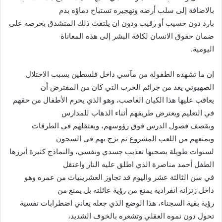
بالاضافة إلى سلب أرضه وتهجيره تستباح دماؤه بدم
بارد دون حسيب أو رقيب ودون ان يلتفت ذلك المتشدق بحرصه على
ضمان حقوق الانسان لكافة البشر إلى هذه المعاناة
اليومية.
إن ما تشهده الطفولة من مآسي داخل فلسطين بسبب الاحتلال
الصهيوني يعد من جرائم الحرب التي كان من المفترض أن
يعاقب عليها هذا الكيان الغاصب، وهو الذي يحرم الأطفال من حقهم
في التعليم ويعترض طريقهم أثناء الذهاب للمدارس
ويقصف فصول الدرس فوق رؤوسهم، ويعتقلهم في الطرقات
ويمنعهم من اللعب المشروع ثم يزج بهم في السجون
لسنوات طويلة يصحبها تعذيب جسدي ونفسي، والنماذج كثيرة أبرزها
الطفل أحمد مناصرة الذي اطلق عليه النار واعتقل
في سن الثالثة عشر واليوم قد تجاوز العشرينيات من عمره وهو
داخل زنزانة انفرادية يمنع من رؤية عائلته بل يمنع من
رؤية بقية السجناء، هذا الوضع الذي جعله يعاني اضطرابات نفسية
تحول دون نموه العقلي وتشعره بالخوف الشديد،