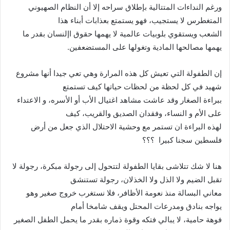
ورغم النداءات المتتالية بإطلاق سراحه إلا أن النظام الصهيوني
المتغطرس لا يستجيب، فهو يستمتع بعذابات أبناء هذا
الشعب ويستقوي بلوبيات عالمية لا يهمها حقوق اإلنسان بقدر ما
يهمها مصالحها المادية وتغولها على المستضعفين.
إن الطفولة التي تعيش كل هذه المرارة وهي تعي جيدا أنها مشروع
شهيد في كل لحظة من لحظات حياتها كيف تستمتع
ببراءة الصغار وقد عاشت مشاهد اغتيال الأب أو الأسره، و الاعتداء
على الأم و النساء، وفقدان الصديق والقريب، كيف
لهذه البراءة ان تستمر مع وحشية الاحتلال الذي جعل من أرض
فلسطين سجنا كبيرا ؟؟؟
هنا لا شك تتلاشى بقايا الطفولة لتتحول إلى رجولة مبكرة، رجولة لا
تقبل الضيم ولا الذل ولا الخذلان، رجولة تستنشق
معاني البسالة منذ نعومة الأظافر، فلا نستغرب خروج صغير وهو
يواجه بنادق ومدرعات المحتل ويقف شامخا أمام
فوهة حامية، لا يبالي فتكه وقوة ذماره بقدر ما يحمل الطفل الصغير