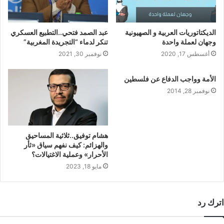
الديكتاتوريات العربية و الصهيونية
عبد الصمد فتحي..التطبيع العسكري
وجهان لعملة واحدة
تنكر لدماء “التجريدة المغربية”
أغسطس 17, 2020
نوفمبر 30, 2021
الأمة وواجب الدفاع عن فلسطين
نوفمبر 28, 2014
هشام توفيق..ثلاثية المساحيق
والهزائم: كيف نفهم سياق «ثأر
الأحرار» وعملية الاغتيالات؟
مايو 18, 2023
اترك رد