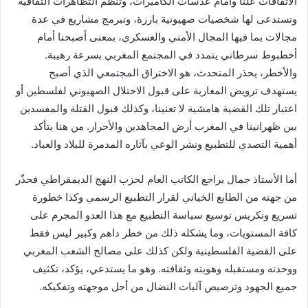
الاتفاقات علنا وأمام عدسات الكاميرات، وتُنظّم التظاهرات الثقافية
وتستدعى لها شخصيات صهيونية بارزة، وتبرمج مشاريع في عدة
مجالات بما فيها المجال الأمني والعسكري، بمعنى أصبحنا أمام
أخطبوط سرطاني يتمدد في المجتمع المغربي بسرعة رهيبة.
والأخطر، يحذر المتحدث، هو الاختراق المجتمعي الذي أصبح
يستهدف ترويض المغاربة على قبول الاحتلال الصهيوني لفلسطين أو
اعتبار تلك القضية هامشية لا تعنينا، وكذلك قبول القتلة والمفسدين
بين ظهرانينا في المغرب أرض المجاهدين والأحرار. من هنا يتأكد
أهمية التصدي للتطبيع ونشر الوعي بآثاره المدمرة للبلاد والعباد.
أما الأستاذ جمال براجع الكاتب العام لحزب النهج الديمقراطي فحذّر
من جهته من الطابع الخياني لقرار التطبيع الرسمي وكذا خطورة
تسريع وتكريس توسيع سياسة التطبيع مع هذا العدو المجرم على
كافة المستويات، وما يشكله ذلك من خطر داهم وكبير ليس فقط
على القضية الفلسطينية ولكن كذلك على مصالح الشعب المغربي
ووحدته ومستقبله وهويته وثقافته. وهو ما يستدعي، يؤكد، تكثيف
جميع الجهود وترصيص آليات النضال من أجل موجهته وتفكيكه.