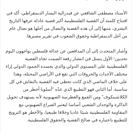
الأستاذ مصطفى الشافعي عن فيدرالية اليسار الديمقراطي، أكد في
افتتاح كلمته أن القضية الفلسطينية أكبر قضية عادلة عرفها التاريخ
البشري، منبها إلى أن هذه القضية والنضال من أجلها هو نضال عام
من أجل الديمقراطية وحقوق الشعوب في تقرير مصيرها.
وأشار المتحدث إلى أن المدافعين عن عدالة فلسطين يواجهون اليوم
تحديين؛ الأول يتمثل في انتشار رقعة الصمت تجاه القضية
الفلسطينية على المستوى الدولي والذي يجسده الجمود الدولي إزاء
مختلف الأحداث والخروقات التي تقع في الأراضي المحتلة، وهذا
على خلاف الماضي الذي كانت تحظى فيه القضية بالنقاش في كل
مناسبة. أما الثاني فهو التطبيع الذي عدّه “أسلوبا أخطر من
الكلاشينكوف” ومن القمع والغطرسة الصهيونية لأنه يستهدف تحويل
الذاكرة والوجدان الشعبي أساسا ليعتبر الصراع الصهيوني مع
المقاومة الفلسطينية شيئا عاديا وخلافا طبيعيا، والأخطر هو الترويج
للتطبيع باعتباره في صالح القضية والحقوق الفلسطينية.