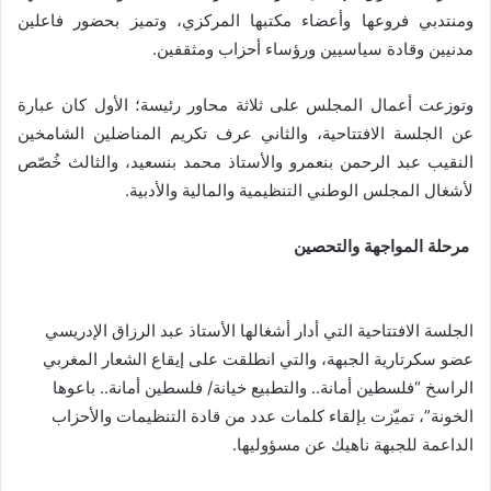
ومنتدبي فروعها وأعضاء مكتبها المركزي، وتميز بحضور فاعلين
مدنيين وقادة سياسيين ورؤساء أحزاب ومثقفين.
وتوزعت أعمال المجلس على ثلاثة محاور رئيسة؛ الأول كان عبارة
عن الجلسة الافتتاحية، والثاني عرف تكريم المناضلين الشامخين
النقيب عبد الرحمن بنعمرو والأستاذ محمد بنسعيد، والثالث خُصّص
لأشغال المجلس الوطني التنظيمية والمالية والأدبية.
مرحلة المواجهة والتحصين
الجلسة الافتتاحية التي أدار أشغالها الأستاذ عبد الرزاق الإدريسي
عضو سكرتارية الجبهة، والتي انطلقت على إيقاع الشعار المغربي
الراسخ “فلسطين أمانة.. والتطبيع خيانة/ فلسطين أمانة.. باعوها
الخونة”، تميّزت بإلقاء كلمات عدد من قادة التنظيمات والأحزاب
الداعمة للجبهة ناهيك عن مسؤوليها.