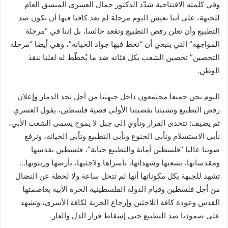
وفي كلمته الافتتاحية شدّد الدكتور جمال العسري المنسق العام
للجبهة، على أننا نعيش اليوم مرحلة لم يعد كافيا فيها أن تكون ضد
التطبيع وأن تعلن رفض التطبيع وتقعد جالسا، بل إننا في “مرحلة
المواجهة” التي ينبغي أن “نحط فيها جواد الخيانة”، وهي أيضا “مرحلة
التحصين” تحصين الشعب بكل فئاته ضد ما يُخطّط له لعلنا ننقذ
الوطن.
اليوم نحن جميعا مجتمعون داخل جبهتنا من أجل تحد الدمار وإعلان
رفض التطبيع وتشبثنا بقضيتنا الأولى قضية فلسطين، يقول العسري
ثم يضيف: نتحدى القرار ونأوي إلى جبل لا يموج يسمى الشعب الأبي،
نأبى الاستسلام ونأبى الخنوع ونأبى التطبيع ونأبى الخيانة، ونرفع
صوتنا عاليا “فلسطين أمانة والتطبيع خيانة”، فلسطين بقدسها
ومقدساتها، بشعبها وشهدائها، بأسراها ولاجئيها، بأرضها وزيتونها…
تشهد للجبهة بكل مكوناتها أنها لم تتخل ساعة ولا لحظة عن النضال
من أجل فلسطين وقيام الدولة الفلسطينية الحرة الأبية بعاصمتها
القدس وعودة كافة اللاجئين وإرجاع الحرية لكافة الأسرى، وتشهد
على صمودنا ضد التطبيع حتى إسقاط قرار الذل والعار.