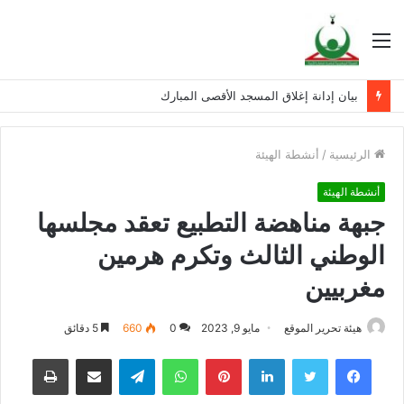
القائمة
بيان إدانة إغلاق المسجد الأقصى المبارك
الرئيسية
/
أنشطة الهيئة
أنشطة الهيئة
جبهة مناهضة التطبيع تعقد مجلسها
الوطني الثالث وتكرم هرمين
مغربيين
هيئة تحرير الموقع
مايو 9, 2023
0
660
5 دقائق
فيسبوك
تويتر
لينكدإن
بينتيريست
واتساب
تيلقرام
مشاركة عبر البريد
طباعة