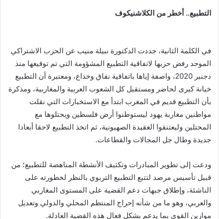
التطبيع.. أخطر من الكلاشنيكوف
في الكلمة الثانية، جددت الدكتورة نبيلة منيب عن الحزب الاشتراكي
الموحد رفض حزبها لاتفاقية التطبيع المشؤومة التي تم توقيعها منذ
دجنبر 2020، واصفة إياها باتفاقية نفاق وخداع، ومعتبرة أن التطبيع
خيانة كبرى لحاضر ومستقبل كل الشعوب العربية والمغاربية، ومذكرة
بأن التطبيع قديم في المغرب ابتدأ مع الاستخبارات التي نقلت
مواطنين مغاربة يهود ليستوطنوا أرض فلسطين ويحتلوها مع
المحتلين وليعتنقوا العقيدة الصهيونية، ثم اتخذ التطبيع لاحقا أبعادا
جديدة وطال جل المجالات والقطاعات.
ودعت إلى تطوير المبادرات وتكثيف الأنشطة المناهضة للتطبيع؛ من
قبيل تأسيس مرصد لتتبع التطبيع التربوي بالنظر لخطورته على
الناشئة، وإطلاق جبهات دعم القضية على المستوى المغاربي
والعربي، وهو ما من شأنه إحراج المنتظم المحلي والدولي وتعديل
موازين القوى بما يدعم بشكل فعال هذه القضية العادلة.