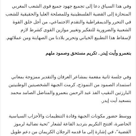
وفي هذا السياق دعا إلى تجميع جهود جميع قوى الشعب المغربي
المنحازة إلى القضية الفلسطينية وللمصلحة العليا والحقيقية للشعب
في التحرر والديمقراطية والتقدم الاجتماعي، من أجل خلق القوة
الشعبية والضرورية للتفكير وتغيير موازين القوى كشرط لازم
لإسقاط هذا التطبيع الخياني وتحرير بلادنا من الصهاينة ومن عملائهم.
بنعمرو وأيت إيدر.. تكريم مستحق وصمود ملهم
وفي جلسة ثانية مفعمة بمشاعر العرفان والتقدير ممزوجة بمعاني
استمداد الصمود من النموذج، كرمت الجبهة الشخصيتين الوطنيتين
البارزتين النقيب الفذ عبد الرحمن بنعمرو والمناضل الصامد محمد
بنسعيد أيت إيدر.
ووسط حضور مكونات الجبهة وقادة التنظيمات والأحزاب السياسية
الحاضرة، افتتح التكريم بترديد القاعة لشعار “تحية نضالية لرموز
القضية”، في إشارة إلى ما قدمه الرجلان الكريمان من دعم طويل