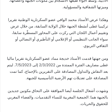
الأدبية، وسط أجواء طبعها الانسجام بين مكونات الجبهة وأعضائها،
وميزتها الشفافية والمسؤولية.
وهكذا عرض الأستاذ محمد الوافي عضو السكرتارية الوطنية تقريرا
تركيبيا غطى أنشطة الجبهة خلال الولاية السابقة، من خلال عرض
وتقييم أعمال اللجان التي ركزت على المحاور المسطّرة سابقا،
سواء الجانب التنظيمي أو الإعلامي أو التأطيري أو النضالي أو
الثقافي التربوي.
ومن جهتها قدمت الأستاذ خديجة مماد عضو السكرتارية تقريرا ماليا
غطى مصاريف الفترة الممتدة من 2/3/2022 إلى 7/5/2023. ليتم
بعد النقاش والتداول المصادقة على التقريرين بالإجماع، كما تمت
المصادقة على تعديلات تهم الأرضية التأسيسية للجبهة.
وشهدت أشغال الجلسة أيضا الموافقة على التحاق مكونين جديدين
بالجبهة هما: الجمعية المغربية للنساء التقدميات، والفضاء المغربي
للحقوق والحريات.