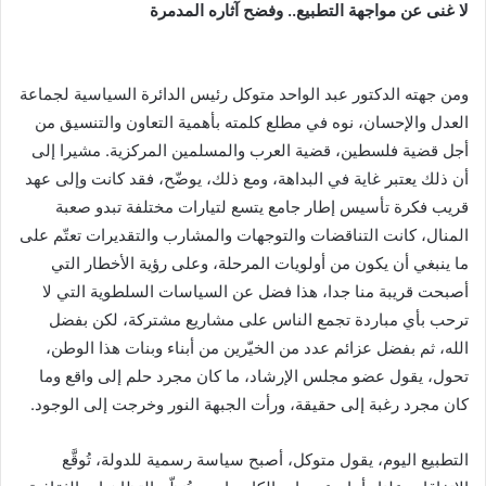
لا غنى عن مواجهة التطبيع.. وفضح آثاره المدمرة
ومن جهته الدكتور عبد الواحد متوكل رئيس الدائرة السياسية لجماعة
العدل والإحسان، نوه في مطلع كلمته بأهمية التعاون والتنسيق من
أجل قضية فلسطين، قضية العرب والمسلمين المركزية. مشيرا إلى
أن ذلك يعتبر غاية في البداهة، ومع ذلك، يوضّح، فقد كانت وإلى عهد
قريب فكرة تأسيس إطار جامع يتسع لتيارات مختلفة تبدو صعبة
المنال، كانت التناقضات والتوجهات والمشارب والتقديرات تعتّم على
ما ينبغي أن يكون من أولويات المرحلة، وعلى رؤية الأخطار التي
أصبحت قريبة منا جدا، هذا فضل عن السياسات السلطوية التي لا
ترحب بأي مباردة تجمع الناس على مشاريع مشتركة، لكن بفضل
الله، ثم بفضل عزائم عدد من الخيّرين من أبناء وبنات هذا الوطن،
تحول، يقول عضو مجلس الإرشاد، ما كان مجرد حلم إلى واقع وما
كان مجرد رغبة إلى حقيقة، ورأت الجبهة النور وخرجت إلى الوجود.
التطبيع اليوم، يقول متوكل، أصبح سياسة رسمية للدولة، تُوقَّع