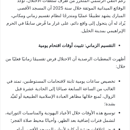
رغم النفي الرسمي المتكرر من طرف سلطات الاحتلال، تؤكد
الوقائع الميدانية الموثقة خلال سنة 2025 أن المسجد الأقصى
المبارك يشهد تطبيقًا عمليًا ومتدرجًا لنظام تقسيم زماني ومكاني،
يُراد له أن يتحول إلى واقع دائم، على غرار ما فُرض سابقًا في الحرم
الإبراهيمي بمدينة الخليل.
التقسيم الزماني: تثبيت أوقات اقتحام يومية
أظهرت المعطيات الرصدية أن الاحتلال فرض تقسيمًا زمانيًا فعليًا من
خلال:
تخصيص ساعات يومية ثابتة لاقتحامات المستوطنين، تمتد في
الغالب من الساعة السابعة صباحًا إلى الحادية عشرة قبل
الزوال، تُمنع خلالها مظاهر العبادة الإسلامية الطبيعية أو تُقيَّد
بشدة؛
توسيع هذه الأوقات خلال الأعياد اليهودية والمناسبات التوراتية،
لتشمل فترات إضافية بعد الظهر، وأحيانًا محيط صلاة الفجر؛
فرض إغلاقات جزئية أو كلية لأبواب المسجد الأقصى أمام