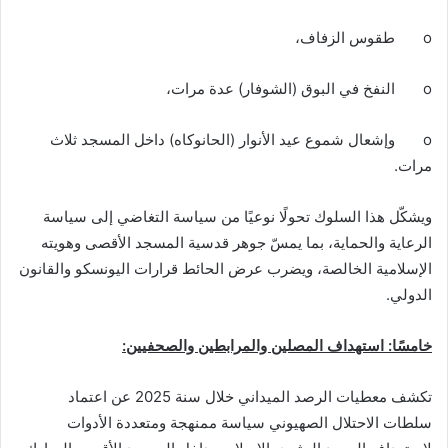
o طقوس الزفاف،
o النفخ في البوق (الشوفار) عدة مرات،
o وإشعال شموع عيد الأنوار (الحانوكاه) داخل المسجد ثلاث
مرات.
ويشكّل هذا السلوك تحولًا نوعيًا من سياسة التغاضي إلى سياسة
الرعاية والحماية، بما يمسّ جوهر قدسية المسجد الأقصى وهويته
الإسلامية الخالصة، ويضرب عرض الحائط قرارات اليونسكو والقانون
الدولي.
خامسًا: استهداف المصلين والمرابطين والصحفيين:
تكشف معطيات الرصد الميداني خلال سنة 2025 عن اعتماد
سلطات الاحتلال الصهيوني سياسة ممنهجة ومتعددة الأدوات