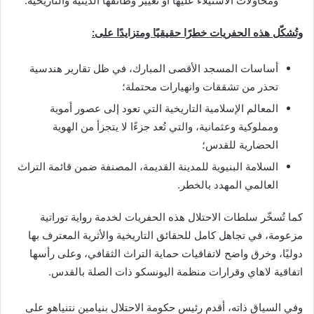
ومحاولات الاستيلاء عليها أو تغيير وظائفها الدينية والتاريخية.
وتُشكّل هذه الحفريات خطرًا حقيقيًا ومتزايدًا على
:
أساسات المسجد الأقصى المبارك، في ظل تقارير هندسية
تحذر من تشققات وانهيارات محتملة؛
المعالم الإسلامية التاريخية التي تعود إلى عصور أموية
ومملوكية وعثمانية، والتي تُعد جزءًا لا يتجزأ من الهوية
الحضارية للقدس؛
السلامة البنيوية للمدينة القديمة، المصنفة ضمن قائمة التراث
العالمي المهدد بالخطر.
كما تُسخّر سلطات الاحتلال هذه الحفريات لخدمة رواية توراتية
مزعومة، في تجاهل كامل للحقائق التاريخية والأثرية المعترف بها
دوليًا، وخرق واضح لاتفاقيات حماية التراث الثقافي، وعلى رأسها
اتفاقية لاهاي وقرارات منظمة اليونسكو ذات الصلة بالقدس.
وفي السياق ذاته، أقدم رئيس حكومة الاحتلال بنيامين نتنياهو على