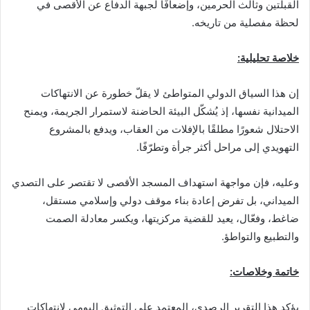
القبلتين وثالث الحرمين، وإضعافًا لجبهة الدفاع عن الأقصى في
لحظة مفصلية من تاريخه.
خلاصة تحليلية:
إن هذا السياق الدولي المتواطئ لا يقلّ خطورة عن الانتهاكات
الميدانية نفسها، إذ يُشكّل البيئة الحاضنة لاستمرار الجريمة، ويمنح
الاحتلال شعورًا مطلقًا بالإفلات من العقاب، ويدفع بالمشروع
التهويدي إلى مراحل أكثر جرأة وتطرّفًا.
وعليه، فإن مواجهة استهداف المسجد الأقصى لا تقتصر على التصدي
الميداني، بل تفرض إعادة بناء موقف دولي وإسلامي مستقل،
ضاغط، وفعّال، يعيد للقضية مركزيتها، ويكسر معادلة الصمت
والتطبيع والتواطؤ.
خاتمة وخلاصات:
يؤكد هذا التقرير الرصدي، المعتمد على التوثيق اليومي لانتهاكات