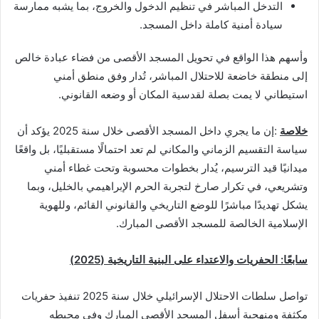
التدخل المباشر في تنظيم الدخول والخروج، بما يشبه ممارسة
سيادة أمنية كاملة داخل المسجد.
وأسهم هذا الواقع في تحويل المسجد الأقصى من فضاء عبادة خالص
إلى منطقة خاضعة للاحتلال المباشر، تُدار وفق منطق أمني
استيطاني لا يمت بصلة لقدسية المكان أو وضعه القانوني.
خلاصة
:إن ما يجري داخل المسجد الأقصى خلال سنة 2025 يؤكد أن
سياسة التقسيم الزماني والمكاني لم تعد احتمالًا مستقبليًا، بل واقعًا
ميدانيًا قيد الترسيم، يُدار بخطوات محسوبة وتحت غطاء أمني
وتشريعي، في تكرار صارخ لتجربة الحرم الإبراهيمي بالخليل، وبما
يشكل تهديدًا مباشرًا للوضع التاريخي والقانوني القائم، وللهوية
الإسلامية الخالصة للمسجد الأقصى المبارك.
سابعًا: الحفريات والاعتداء على البنية التاريخية (2025
)
تواصل سلطات الاحتلال الإسرائيلي خلال سنة 2025 تنفيذ حفريات
مكثفة ومنهجية أسفل المسجد الأقصى المبارك وفي محيطه