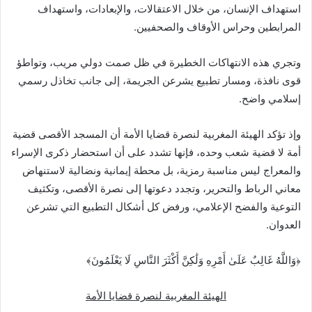
استهداف الإنسان، من خلال الاعتقالات، والإبعادات، واستهداف
المرابطين وحراس الأوقاف والصحفيين.
وتجري هذه الانتهاكات الخطيرة في ظل صمت دولي مريب، وتواطؤ
قوى نافذة، ومسار تطبيع يشرعن الجريمة، إلى جانب تخاذل رسمي
إسلامي واضح.
وإذ تؤكد الهيئة المغربية لنصرة قضايا الأمة أن المسجد الأقصى قضية
أمة لا قضية شعب وحده، فإنها تشدد على أن استحضار ذكرى الإسراء
والمعراج ليس مناسبة رمزية، بل محطة إيمانية ونضالية لاستنهاض
معاني الرباط والتحرير، وتجدد دعوتها إلى نصرة الأقصى، وتكثيف
التوعية والفضح الإعلامي، ورفض كل أشكال التطبيع التي تشرعن
العدوان.
﴿وَاللَّهُ غَالِبٌ عَلَىٰ أَمْرِهِ وَلَٰكِنَّ أَكْثَرَ النَّاسِ لَا يَعْلَمُونَ﴾
الهيئة المغربية لنصرة قضايا الأمة