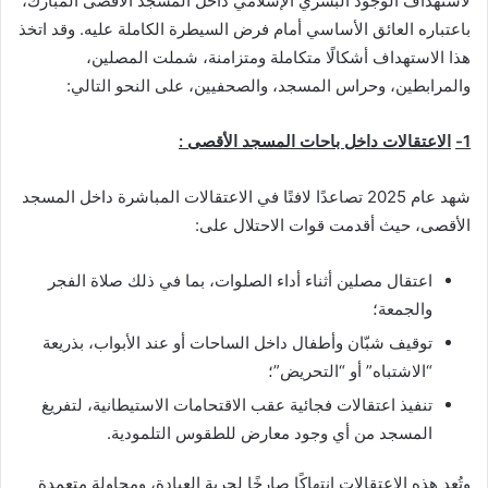
لاستهداف الوجود البشري الإسلامي داخل المسجد الأقصى المبارك،
باعتباره العائق الأساسي أمام فرض السيطرة الكاملة عليه. وقد اتخذ
هذا الاستهداف أشكالًا متكاملة ومتزامنة، شملت المصلين،
والمرابطين، وحراس المسجد، والصحفيين، على النحو التالي:
1-
الاعتقالات داخل باحات المسجد الأقصى :
شهد عام 2025 تصاعدًا لافتًا في الاعتقالات المباشرة داخل المسجد
الأقصى، حيث أقدمت قوات الاحتلال على:
اعتقال مصلين أثناء أداء الصلوات، بما في ذلك صلاة الفجر
والجمعة؛
توقيف شبّان وأطفال داخل الساحات أو عند الأبواب، بذريعة
“الاشتباه” أو “التحريض”؛
تنفيذ اعتقالات فجائية عقب الاقتحامات الاستيطانية، لتفريغ
المسجد من أي وجود معارض للطقوس التلمودية.
وتُعد هذه الاعتقالات انتهاكًا صارخًا لحرية العبادة، ومحاولة متعمدة