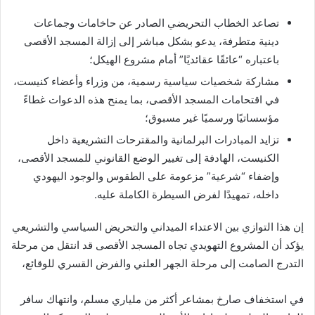
تصاعد الخطاب التحريضي الصادر عن حاخامات وجماعات
دينية متطرفة، يدعو بشكل مباشر إلى إزالة المسجد الأقصى
باعتباره “عائقًا عقائديًا” أمام مشروع الهيكل؛
مشاركة شخصيات سياسية رسمية، من وزراء وأعضاء كنيست،
في اقتحامات المسجد الأقصى، بما يمنح هذه الدعوات غطاءً
مؤسساتيًا ورسميًا غير مسبوق؛
تزايد المبادرات البرلمانية والمقترحات التشريعية داخل
الكنيست، الهادفة إلى تغيير الوضع القانوني للمسجد الأقصى،
وإضفاء “شرعية” مزعومة على الطقوس والوجود اليهودي
داخله، تمهيدًا لفرض السيطرة الكاملة عليه.
إن هذا التوازي بين الاعتداء الميداني والتحريض السياسي والتشريعي
يؤكد أن المشروع التهويدي تجاه المسجد الأقصى قد انتقل من مرحلة
التدرج الصامت إلى مرحلة الجهر العلني والفرض القسري للوقائع،
في استخفاف صارخ بمشاعر أكثر من ملياري مسلم، وانتهاك سافر