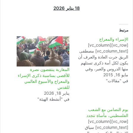
18 يناير 2026
مرتبط
الإسراء والمعراج
[vc_row][vc_column]
[vc_column_text] مصطفى
الريق جرت العادة والعرف أن
يكون لكل أمة ذكرى تستلهم
منها الدروس والعبر، وفي
المغاربة ينتفضون نصرة
مايو 16, 2015
مقدمة هذه الدروس والعبر
للأقصى بمناسبة ذكرى الإسراء
في "مقالات"
تكريم الرجال الذين صدقوا
والمعراج والأسبوع العالمي
فبقوا على العهد حتى قضوا
للقدس
نحبهم، ولقد خصصت النصوص
يناير 18, 2026
الشرعية مساحة واسعة
في "أنشطة الهيئة"
للذكرى حيث تناولت قصص
يوم التضامن مع الشعب
الأنبياء مع أقوامهم، وما آل إليه
الفلسطيني، مأساة تتجدد
أمر الطائع والعاصي منهم،…
[vc_row][vc_column]
[vc_column_text] سياق