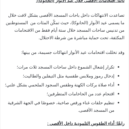
ثالثًا: اقتحامات الأقصى خلال عيد الأنوار (الحانوكا
):
تصاعدت الانتهاكات داخل باحات المسجد الأقصى بشكل لافت خلال
ما يسمى عيد الأنوار (الحانوكا)، حيث تمكّن المئات من المستوطنين
من تدنيس ساحات المسجد خلال ستة أيام فقط من الاقتحامات
المكثفة، تحت حماية مباشرة من شرطة الاحتلال.
وقد تخللت اقتحامات عيد الأنوار انتهاكات جسيمة، من بينها:
تكرار إشعال الشموع داخل ساحات المسجد ثلاث مرات؛
إدخال رموز وملابس طقسية مثل التيفلين والطاليت؛
أداء صلاة بركات الكهنة وطقس السجود الملحمي بشكل علني؛
اقتحام عدد من الحاخامات المتطرفين؛
تنظيم حلقات غناء ورقص صاخبة، خصوصًا في الجهة الشرقية
من المسجد الأقصى.
رابعًا: أداء الطقوس التلمودية داخل الأقصى :