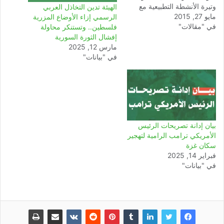
وتيرة الأنشطة التطبيعية مع
الهيئة تدين التخاذل العربي
مايو 27, 2015
الكيان الصهيوني المجرم
الرسمي إزاء الأوضاع المزرية
في "مقالات"
والغاصب، وتعددت أنماطها
فلسطين.. وتستنكر محاولة
وصورها ما بين أنشطة سياسية
إفشال الثورة السورية
واقتصادية وثقافية وأخرى
مارس 12, 2025
رياضية. ومن المعلوم لدى
في "بيانات"
القاصي والداني أن النظام
المغربي هو من أكثر الأنظمة
العربية جرأة على التطبيع مع
الصهاينة واندفاعا في هذا…
بيان إدانة تصريحات الرئيس
الأمريكي ترامب الرامية لتهجير
سكان غزة
فبراير 14, 2025
في "بيانات"