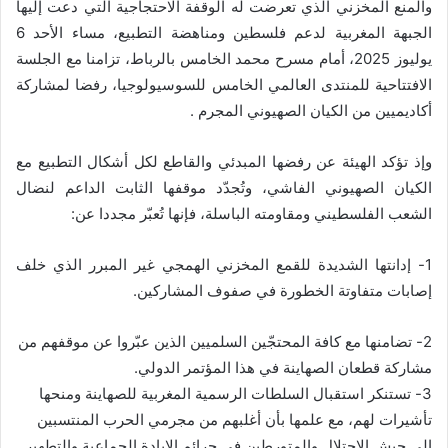
والمنع المخزني الذي تعرضت له الوقفة الاحتجاجية التي دعت إليها
الجبهة المغربية لدعم فلسطين ومناهضة التطبيع، مساء الأحد 6
يوليوز 2025، أمام مسرح محمد الخامس بالرباط، تزامنا مع الجلسة
الافتتاحية للمنتدى العالمي الخامس للسوسيولوجيا، رفضا لمشاركة
أكاديميين من الكيان الصهيوني المجرم .
وإذ تؤكد الهيئة عن رفضها المبدئي والقاطع لكل أشكال التطبيع مع
الكيان الصهيوني الفاشي، وتُجدّد موقفها الثابت الداعم لنضال
الشعب الفلسطيني ومقاومته الباسلة، فإنها تُعبّر مجددا عن:
1- إدانتها الشديدة للقمع المخزني الهمجي غير المبرر الذي خلف
إصابات متفاوتة الخطورة في صفوف المشاركين.
2- تضامنها مع كافة المحتجّين السلميين الذين عبّروا عن موقفهم من
مشاركة قطعان الصهاينة في هذا المؤتمر الدولي.
3- تستنكر استقبال السلطات الرسمية المغربية للصهاينة ومنحها
تأشيرات لهم، مع علمها بأن أغلبهم من مجرمي الحرب المنتسبين
إلى جيش الاحتلال والمتورطين في جرائم الإبادة الجماعية والتطهير