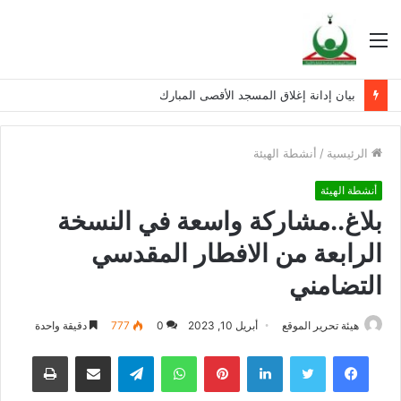
القائمة
بيان إدانة إغلاق المسجد الأقصى المبارك
الرئيسية
/
أنشطة الهيئة
أنشطة الهيئة
بلاغ..مشاركة واسعة في النسخة
الرابعة من الافطار المقدسي
التضامني
هيئة تحرير الموقع
أبريل 10, 2023
0
777
دقيقة واحدة
فيسبوك
تويتر
لينكدإن
بينتيريست
واتساب
تيلقرام
مشاركة عبر البريد
طباعة