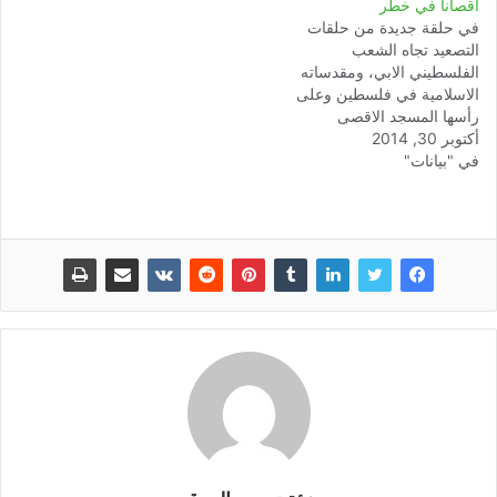
أقصانا في خطر
في حلقة جديدة من حلقات
التصعيد تجاه الشعب
الفلسطيني الابي، ومقدساته
الاسلامية في فلسطين وعلى
رأسها المسجد الاقصى
أكتوبر 30, 2014
المبارك، وبعد الاقتحامات
في "بيانات"
المتكررة التي قام بها جيش
الاحتلال ومتطرفيه في حق
المسجد الاقصى، أقدم الكيان
الصهيوني صباح يوم الخميس
30 أكتوبر 2014 على إغلاق
المسجد الأقصى بشكل كلي
أمام المصليين الفلسطينيين،…