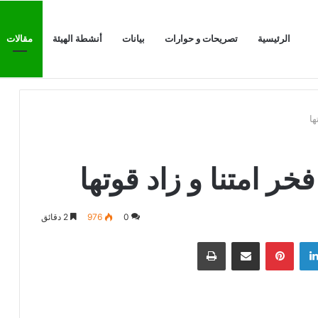
الرئيسية
تصريحات و حوارات
بيانات
أنشطة الهيئة
مقالات
الرابور الحاصل
ها
خر امتنا و زاد قوتها
0
976
2 دقائق
لينكدإن
بينتيريست
مشاركة عبر البريد
طباعة