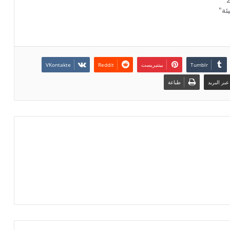
المنتظم الدولي عاجزا يصدر جمل
ئة"
الإدانة لتجميل وجهه "البشع" ، أما
الصمت…
بينتيريست
بر البريد
طباعة