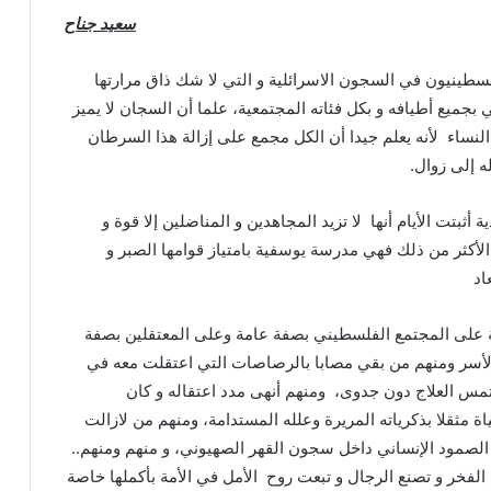
سعيد جناح
لسطينيون في السجون الاسرائلية و التي لا شك ذاق مرارتها
بجميع أطيافه و بكل فئاته المجتمعية، علما أن السجان لا يميز
 النساء لأنه يعلم جيدا أن الكل مجمع على إزالة هذا السرطان
ه إلى زوال.
بتت الأيام أنها لا تزيد المجاهدين و المناضلين إلا قوة و
أكثر من ذلك فهي مدرسة يوسفية بامتياز قوامها الصبر و
اد
دية على المجتمع الفلسطيني بصفة عامة وعلى المعتقلين بصفة
لأسر ومنهم من بقي مصابا بالرصاصات التي اعتقلت معه في
س العلاج دون جدوى، ومنهم أنهى مدد اعتقاله و كان
مثقلا بذكرياته المريرة وعلله المستدامة، ومنهم من لازالت
الصمود الإنساني داخل سجون القهر الصهيوني، و منهم ومنهم..
ع الفخر و تصنع الرجال و تبعت روح الأمل في الأمة بأكملها خاصة