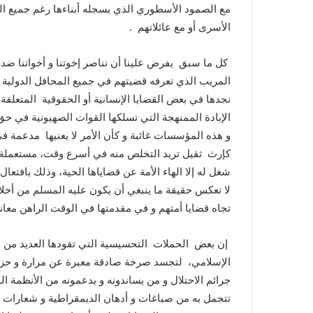
مع الصمود الأسطوري الذي يسجله أبناءها رغم جميع ال
الأسرى أو مع عائلاتهم .
كل ما سبق يفرض علينا أن نناصر إخوتنا و أخواتنا 
المريب الذي تعرفه قضيتهم في جميع المحافل الدولية 
نجدها في بعض القضايا الإنسانية أو الحقوقية المتعلقة 
الإبادة الممنهجة التي تسلكها القوات الصهيونية في حق
و هذه المؤسسات غائبة و كأن الأمر لا يعنيها مدعمة ف
كإرث ثقيل تريد التخلص منه في أسرع وقت، مستعملة ف
شغل له إلا الهاء الأمة عن قضاياها الحية، وذلك بافتعا
لا تعكس حقيقة ما ينبغي أن يكون عليه المسلم من أخلا
تجاه قضايا أمتهم و في مقدمتها في الوقت الراهن معانا
إن بعض الحملات التحسيسية التي تقودها العديد من ال
الإسلامي، لتجسد صرخة صادقة معبرة عن مرارة و حز
جرائم الاحتلال و من يساندونه و يدعمونه من الأنظمة ال
تتجمل به من صباغات و أدهان الديمقراطية و شعارات ح