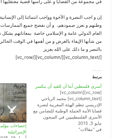
في مجموعة من القضايا و على رأسها قضية معتقليها ا
إن و اجب النصرة و الأخوة وواجب انتمائنا إلى الإنسان
وطنهم و نعزز صمودهم، و أن نفضح جميع الممارسات و ال
العام الدولي عامة و الإسلامي خاصة بمعاناتهم بشكل 
من شأنها الإيفاء بالغرض و من أهمها في الوقت الحالي إ
بالنصر و ما ذلك على الله بعزيز
[/vc_column_text][/vc_column][/vc_row]
مرتبط
أسرى فلسطين أما آن للقيد أن ينكسر
[vc_row][vc_column]
[vc_column_text] محمد الرياحي
الإدريسي تنظم الهيئة المغربية لنصرة
قضايا الأمة الحملة الوطنية للتضامن مع
الأسرى الفلسطينيين في السجون
مايو 5, 2015
الاسرائلية تحت شعار" أسرى
إحصاءات مؤلمة
في "مقالات"
فلسطين..أما أن للقيد أن ينكسر" وهي
الإسرائيلية
مناسبة لتسليط الضوء على معاناة
أبريل 18, 2025