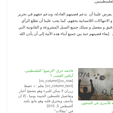
لفلسطينيين.
ية يفرض علينا أن ندعم قضيتهم العادلة، وندعم حقهم في تحرير
انتهاكات اللانسانية بحقهم، كما يجب علينا أن نطلع الرأي
دقيق و مفصل و نسلك جميع السبل المشروعة و القانونية التي
بقاء قضيتهم حية بين جميع أبناء هذه الأمة إلى أن يأذن الله
فاجعة حرق "الرضيع" الفلسطيني،
أيكفي الغضب ؟
[vc_row][vc_column]
[vc_column_text] بقلم : ذ حفيظ
زرزان لا يمكن للمرء وهو يتصفح أخبار
وتفاصيل فلسطين الحبيبة يوميا ، إلا أن
يتأسف ويحترق قلبه وهو يتابع بكمد
 للأسرى في السجون
أغسطس 5, 2015
الأحداث ، طفا على سطحها حرق رضيع
في "مقالات"
وأسرته في جريمة خطيرة وقف أمامها