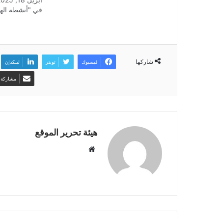
طويلة يكتوي بنارها عدد من أبناء
في "أنشطة الهي
الشعب الفلسطيني المجاهد، وهي دليل
واحد على قمة الإجرام الصهيوني
وجبروته، فخلال…
شاركها
فيسبوك
تويتر
لينكدإن
مشاركة ع
هيئة تحرير الموقع
موقع
الويب